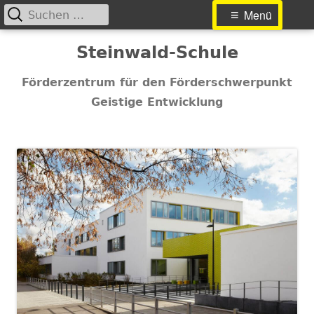
Suchen
Primäres
Menü
nach:
Menü
Springe
Steinwald-Schule
zum
Inhalt
Förderzentrum für den Förderschwerpunkt
Geistige Entwicklung