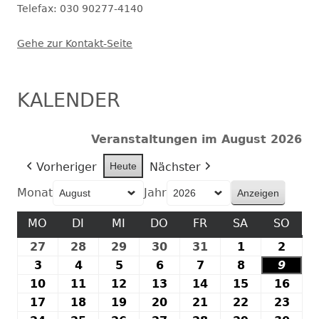
Telefax: 030 90277-4140
Gehe zur Kontakt-Seite
KALENDER
Veranstaltungen im August 2026
Vorheriger
Heute
Nächster
Monat
Jahr
MO
MONTAG
DI
DIENSTAG
MI
MITTWOCH
DO
DONNERSTAG
FR
FREITAG
SA
SAMSTAG
SO
SON
27
27.
28
28.
29
29.
30
30.
31
31.
1
1.
2
2.
Juli
Juli
Juli
Juli
Juli
August
Augu
3
3.
4
4.
5
5.
6
6.
7
7.
8
8.
9
9.
2026
2026
2026
2026
2026
2026
2026
August
August
August
August
August
August
Augu
10
10.
11
11.
12
12.
13
13.
14
14.
15
15.
16
16.
2026
2026
2026
2026
2026
2026
2026
August
August
August
August
August
August
Aug
17
17.
18
18.
19
19.
20
20.
21
21.
22
22.
23
23.