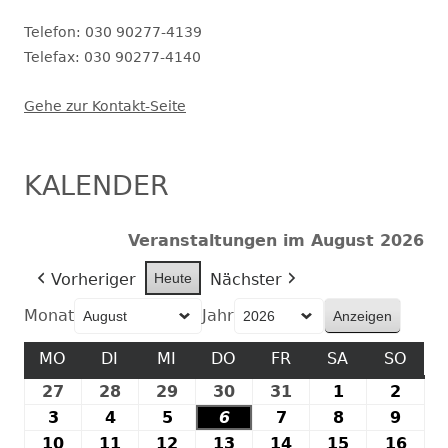
Telefon: 030 90277-4139
Telefax: 030 90277-4140
Gehe zur Kontakt-Seite
KALENDER
Veranstaltungen im August 2026
Vorheriger
Heute
Nächster
Monat
Jahr
MO
MONTAG
DI
DIENSTAG
MI
MITTWOCH
DO
DONNERSTAG
FR
FREITAG
SA
SAMSTAG
SO
SON
27
27.
28
28.
29
29.
30
30.
31
31.
1
1.
2
2.
Juli
Juli
Juli
Juli
Juli
August
Augu
3
3.
4
4.
5
5.
6
6.
7
7.
8
8.
9
9.
2026
2026
2026
2026
2026
2026
2026
August
August
August
August
August
August
Augu
10
10.
11
11.
12
12.
13
13.
14
14.
15
15.
16
16.