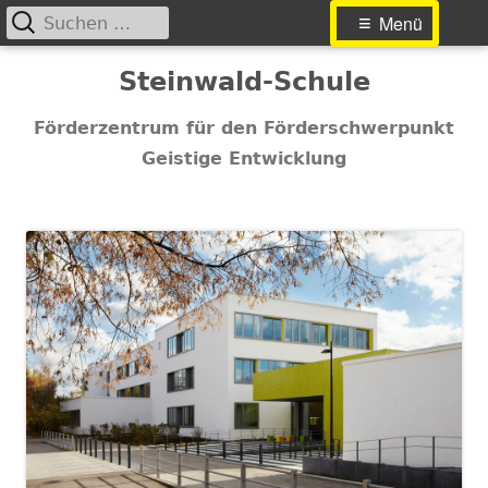
Suchen
Primäres
Menü
nach:
Menü
Springe
Steinwald-Schule
zum
Inhalt
Förderzentrum für den Förderschwerpunkt
Geistige Entwicklung