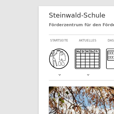
Springe
Steinwald-Schule
zum
Inhalt
Förderzentrum für den Förd
Primäres
STARTSEITE
AKTUELLES
DAS
Menü
NEUIGKEITEN AU