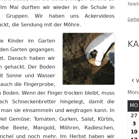
Tele
 Im Mai durften wir wieder in die Schule in
FESTE UND FEIERN
en Gruppen. Wir haben uns Ackervideos
Gehe
ckt, die Sendung mit der Möhre.
ie Kinder im Garten
KA
n den Garten gegangen.
zt. Danach haben wir
n gehackt. Der Boden
it Sonne und Wasser
V
auch die Fingerprobe,
Mon
n Boden. Wenn der Finger trocken bleibt, muss
h Schneckenbretter hingelegt, damit die
MO
 man sie einsammeln und wegtragen kann. In
27
viel Gemüse: Tomaten, Gurken, Salat, Kürbis,
3
3
gelbe Beete, Mangold, Möhren, Radieschen,
10
 Fenchel und noch mehr. Im Herbst haben wir