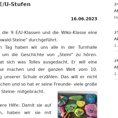
E/U-Stufen
2
Al
H
16.06.2023
die 9 E/U-Klassen und die Wiko-Klasse eine
2
Al
wald-Steine" durchgeführt.
1.
n Tag haben wir uns alle in der Turnhalle
, um die Geschichte von „Steini“ zu hören.
2
hat sich was Tolles ausgedacht. Er will eine
Al
ise machen und der ganzen Welt vom 10.
2.
g unserer Schule erzählen. Das will er nicht
chen und so hat er seine Freunde- viele große
 Steine- mitgebracht.
re Hilfe: Damit sie auf
n, haben wir sie mit