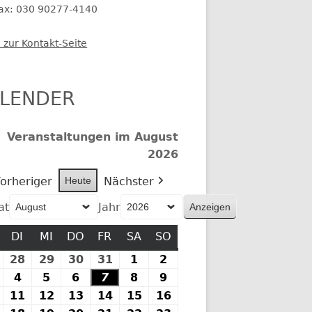
fax: 030 90277-4140
 zur Kontakt-Seite
LENDER
Veranstaltungen im August
2026
orheriger
Heute
Nächster
at
Jahr
MONTAG
DI
DIENSTAG
MI
MITTWOCH
DO
DONNERSTAG
FR
FREITAG
SA
SAMSTAG
SO
SONNTAG
27.
28
28.
29
29.
30
30.
31
31.
1
1.
2
2.
Juli
Juli
Juli
Juli
Juli
August
August
.
4
4.
5
5.
6
6.
7
7.
8
8.
9
9.
2026
2026
2026
2026
2026
2026
2026
August
August
August
August
August
August
August
10.
11
11.
12
12.
13
13.
14
14.
15
15.
16
16.