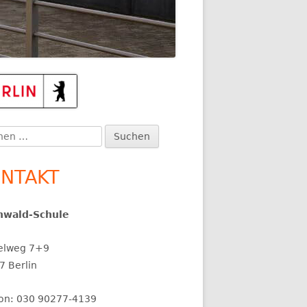
upt-
itenleiste
en
:
NTAKT
nwald-Schule
elweg 7+9
7 Berlin
fon: 030 90277-4139