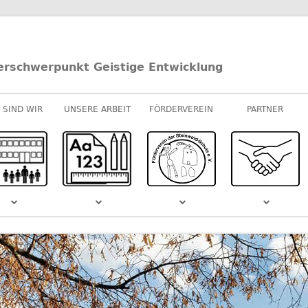
erschwerpunkt Geistige Entwicklung
 SIND WIR
UNSERE ARBEIT
FÖRDERVEREIN
PARTNER
UNTERRICHT
E-/U-STUFEN
KOOPERATIONEN
M-STUFEN
SPONSOREN
MUSIK
S DEM
SCHULVIDEO