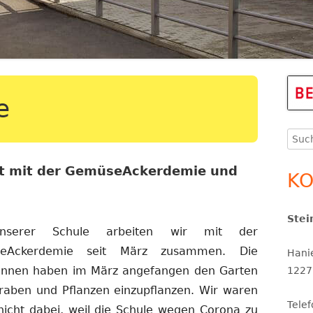
THERAPEUTINNEN
ERGÄNZENDE BETREUUNG
KINDERSCHUTZ
Ha
e
Se
Such
SCHULSOZIALARBEIT
nach
kt mit der GemüseAckerdemie und
SCHULPROGRAMM UND
KO
SCHULINSPEKTION
Stei
SCHULORDNUNG UND
serer Schule arbeiten wir mit der
SERVICETEAM
SCHULPROFIL
eAckerdemie seit März zusammen. Die
Hani
innen haben im März angefangen den Garten
1227
aben und Pflanzen einzupflanzen. Wir waren
Tele
 nicht dabei, weil die Schule wegen Corona zu