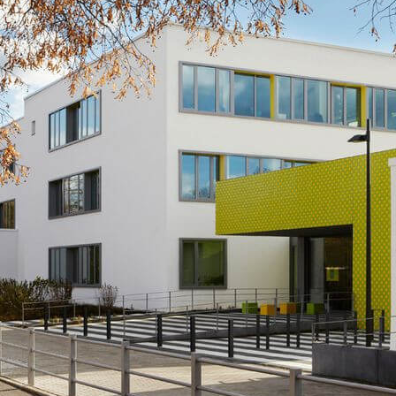
N
SPORT
RELIGION
SCHULGARTEN
SCHULLEITUNG
PROJEKTE
LJAHR
WEITERE AKTIVITÄ
SEKRETARIAT
ARBEITSGEMEINSCHAFTEN
LAN
KOLLEGIUM
UNTERSTÜTZTE KOMMUNIKATION