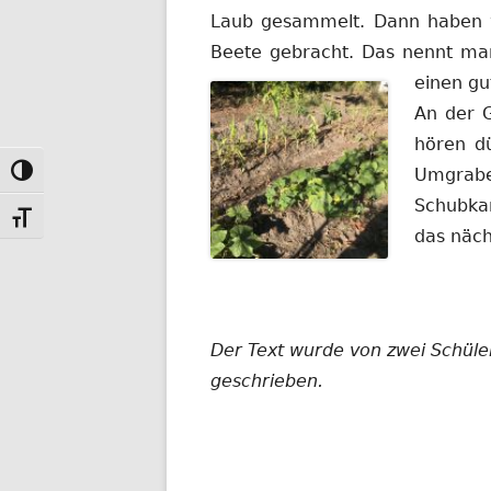
Laub gesammelt. Dann haben w
Beete gebracht. Das nennt ma
einen gu
An der G
hören d
Umgrabe
Toggle High Contrast
Schubka
Toggle Font size
das näch
Der Text wurde von zwei Schül
geschrieben.