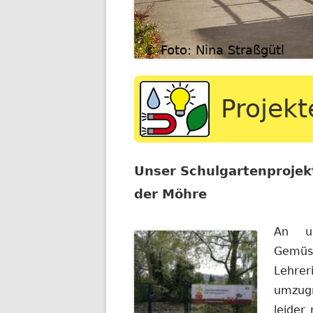
Projekt
Unser Schulgartenproje
der Möhre
An un
Gemüs
Lehrer
umzugr
leider