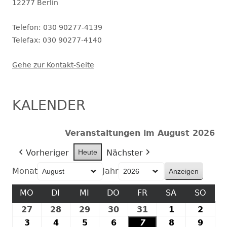
12277 Berlin
Telefon: 030 90277-4139
Telefax: 030 90277-4140
Gehe zur Kontakt-Seite
KALENDER
Veranstaltungen im August 2026
Vorheriger
Heute
Nächster
Monat
Jahr
MO
MONTAG
DI
DIENSTAG
MI
MITTWOCH
DO
DONNERSTAG
FR
FREITAG
SA
SAMSTAG
SO
SON
27
27.
28
28.
29
29.
30
30.
31
31.
1
1.
2
2.
Juli
Juli
Juli
Juli
Juli
August
Augu
3
3.
4
4.
5
5.
6
6.
7
7.
8
8.
9
9.