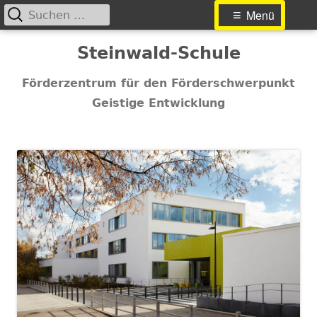
Suchen
Primäres
Menü
nach:
Menü
Springe
Steinwald-Schule
zum
Inhalt
Förderzentrum für den Förderschwerpunkt
Geistige Entwicklung