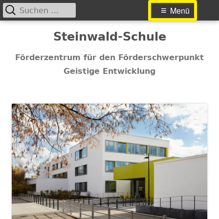
Suchen
Primäres
Menü
nach:
Menü
Springe
Steinwald-Schule
zum
Inhalt
Förderzentrum für den Förderschwerpunkt
Geistige Entwicklung