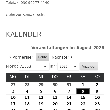
Telefax: 030 90277-4140
Gehe zur Kontakt-Seite
KALENDER
Veranstaltungen im August 2026
Vorheriger
Heute
Nächster
Monat
Jahr
MO
MONTAG
DI
DIENSTAG
MI
MITTWOCH
DO
DONNERSTAG
FR
FREITAG
SA
SAMSTAG
SO
SON
27
27.
28
28.
29
29.
30
30.
31
31.
1
1.
2
2.
Juli
Juli
Juli
Juli
Juli
August
Augu
3
3.
4
4.
5
5.
6
6.
7
7.
8
8.
9
9.
2026
2026
2026
2026
2026
2026
2026
August
August
August
August
August
August
Augu
10
10.
11
11.
12
12.
13
13.
14
14.
15
15.
16
16.
2026
2026
2026
2026
2026
2026
2026
August
August
August
August
August
August
Aug
17
17.
18
18.
19
19.
20
20.
21
21.
22
22.
23
23.
2026
2026
2026
2026
2026
2026
202