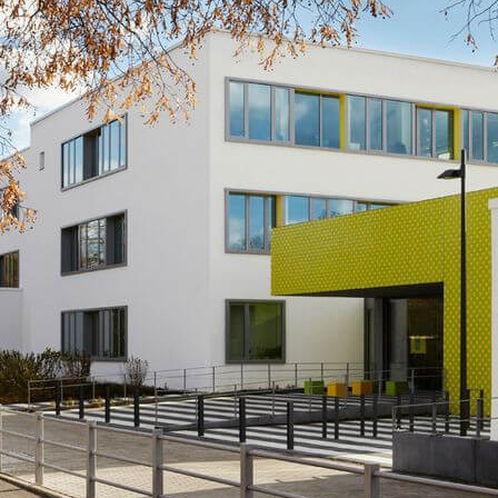
N
SPORT
RELIGION
SCHULGARTEN
SCHULLEITUNG
PROJEKTE
LJAHR
WEITERE AKTIVITÄ
SEKRETARIAT
ARBEITSGEMEINSCHAFTEN
LAN
KOLLEGIUM
UNTERSTÜTZTE KOMMUNIKATION