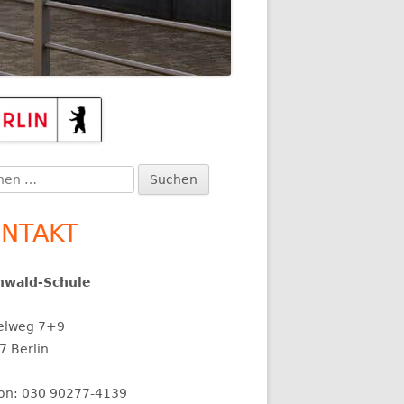
upt-
itenleiste
en
:
NTAKT
nwald-Schule
elweg 7+9
7 Berlin
fon: 030 90277-4139