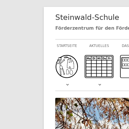
Springe
Steinwald-Schule
zum
Inhalt
Förderzentrum für den Förd
Primäres
STARTSEITE
AKTUELLES
DAS
Menü
NEUIGKEITEN AU