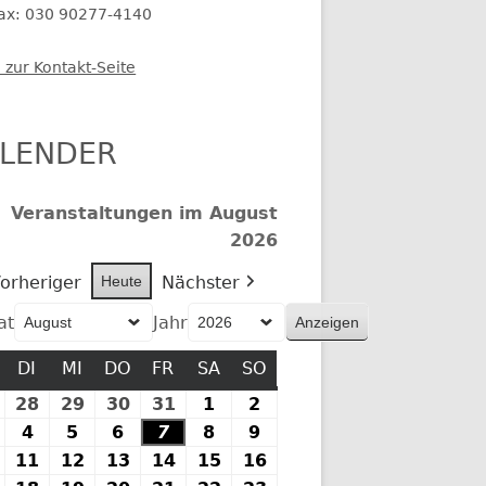
fax: 030 90277-4140
 zur Kontakt-Seite
LENDER
Veranstaltungen im August
2026
orheriger
Heute
Nächster
at
Jahr
MONTAG
DI
DIENSTAG
MI
MITTWOCH
DO
DONNERSTAG
FR
FREITAG
SA
SAMSTAG
SO
SONNTAG
27.
28
28.
29
29.
30
30.
31
31.
1
1.
2
2.
Juli
Juli
Juli
Juli
Juli
August
August
.
4
4.
5
5.
6
6.
7
7.
8
8.
9
9.
2026
2026
2026
2026
2026
2026
2026
August
August
August
August
August
August
August
10.
11
11.
12
12.
13
13.
14
14.
15
15.
16
16.