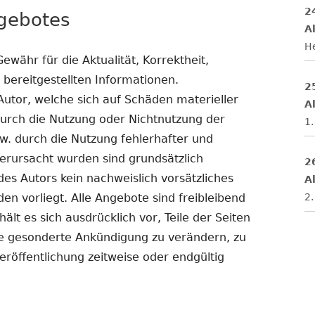
2
ngebotes
Al
H
ewähr für die Aktualität, Korrektheit,
r bereitgestellten Informationen.
2
tor, welche sich auf Schäden materieller
Al
 durch die Nutzung oder Nichtnutzung der
1.
. durch die Nutzung fehlerhafter und
erursacht wurden sind grundsätzlich
2
des Autors kein nachweislich vorsätzliches
Al
2.
en vorliegt. Alle Angebote sind freibleibend
ält es sich ausdrücklich vor, Teile der Seiten
 gesonderte Ankündigung zu verändern, zu
eröffentlichung zeitweise oder endgültig