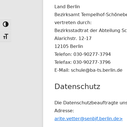
Land Berlin
Bezirksamt Tempelhof-Schönebe
vertreten durch:
Toggle High Contrast
Bezirksstadtrat der Abteilung Sc
Toggle Font size
Alarichstr. 12-17
12105 Berlin
Telefon: 030-90277-3794
Telefax: 030-90277-3796
E-Mail: schule@ba-ts.berlin.de
Datenschutz
Die Datenschutzbeauftragte unse
Adresse:
arite.vetter@senbjf.berlin.de>