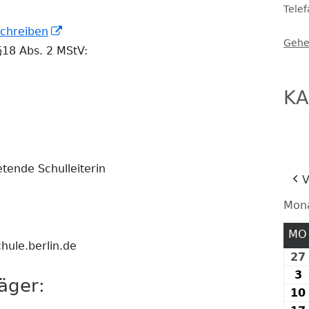
Tele
FESTE UND FEIERN
Öffnet
schreiben
Gehe
in
 §18 Abs. 2 MStV:
einem
neuem
KA
Fenster
etende Schulleiterin
V
Mon
MO
hule.berlin.de
27
3
3
äger:
10