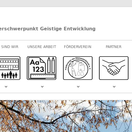
erschwerpunkt Geistige Entwicklung
 SIND WIR
UNSERE ARBEIT
FÖRDERVEREIN
PARTNER
UNTERRICHT
E-/U-STUFEN
KOOPERATIONEN
M-STUFEN
SPONSOREN
MUSIK
S DEM
SCHULVIDEO