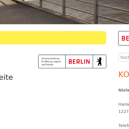
THERAPEUTINNEN
ERGÄNZENDE BETREUUNG
KINDERSCHUTZ
Ha
Se
Such
SCHULSOZIALARBEIT
nach
SCHULPROGRAMM UND
KO
eite
SCHULINSPEKTION
Stei
SCHULORDNUNG UND
SERVICETEAM
SCHULPROFIL
Hani
1227
Tele