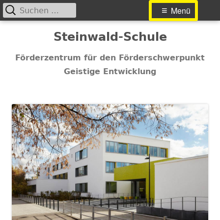
Suchen
Primäres
Menü
nach:
Menü
Springe
Steinwald-Schule
zum
Inhalt
Förderzentrum für den Förderschwerpunkt
Geistige Entwicklung