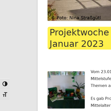
Projektwoche 
Januar 2023
Vom 23.01
Mittelstuf
Toggle High Contrast
Themen an
Toggle Font size
Es gab Pr
Mittelalte