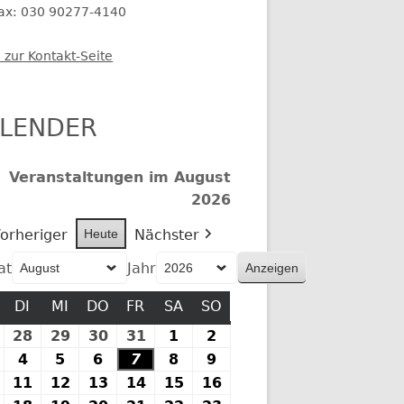
fax: 030 90277-4140
 zur Kontakt-Seite
LENDER
Veranstaltungen im August
2026
orheriger
Heute
Nächster
at
Jahr
MONTAG
DI
DIENSTAG
MI
MITTWOCH
DO
DONNERSTAG
FR
FREITAG
SA
SAMSTAG
SO
SONNTAG
27.
28
28.
29
29.
30
30.
31
31.
1
1.
2
2.
Juli
Juli
Juli
Juli
Juli
August
August
.
4
4.
5
5.
6
6.
7
7.
8
8.
9
9.
2026
2026
2026
2026
2026
2026
2026
August
August
August
August
August
August
August
10.
11
11.
12
12.
13
13.
14
14.
15
15.
16
16.