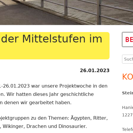
THERAPEUTINNEN
ERGÄNZENDE BETREUUNG
KINDERSCHUTZ
der Mittelstufen im
Ha
Se
Such
SCHULSOZIALARBEIT
nach
26.01.2023
SCHULPROGRAMM UND
KO
SCHULINSPEKTION
-26.01.2023 war unsere Projektwoche in den
Stei
SCHULORDNUNG UND
en. Wir hatten dieses Jahr geschichtliche
SERVICETEAM
SCHULPROFIL
 denen wir gearbeitet haben.
Hani
1227
ojektgruppen zu den Themen: Ägypten, Ritter,
r, Wikinger, Drachen und Dinosaurier.
Tele