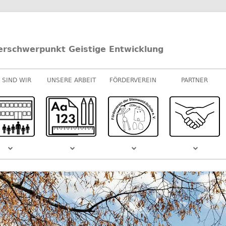
erschwerpunkt Geistige Entwicklung
 SIND WIR
UNSERE ARBEIT
FÖRDERVEREIN
PARTNER
UNTERRICHT
E-/U-STUFEN
KOOPERATIONEN
M-STUFEN
SPONSOREN
MUSIK
S DEM
SCHULVIDEO