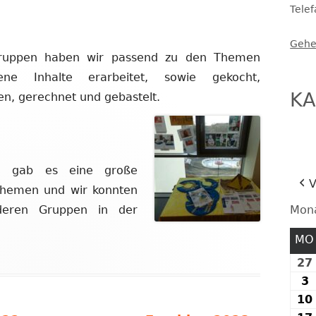
Tele
FESTE UND FEIERN
Gehe
ruppen haben wir passend zu den Themen
dene Inhalte erarbeitet, sowie gekocht,
KA
en, gerechnet und gebastelt.
 gab es eine große
V
 Themen und wir konnten
Mon
deren Gruppen in der
MO
27
3
3
10