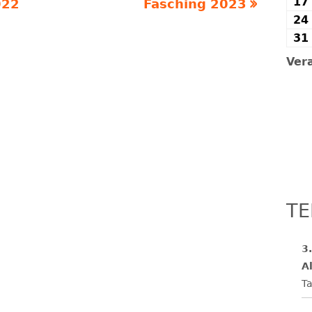
17
Nächster
022
Fasching 2023
24
Beitrag:
31
Ver
TE
3
Al
Ta