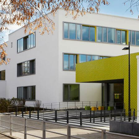
N
SPORT
RELIGION
SCHULGARTEN
SCHULLEITUNG
PROJEKTE
LJAHR
WEITERE AKTIVITÄ
SEKRETARIAT
ARBEITSGEMEINSCHAFTEN
LAN
KOLLEGIUM
UNTERSTÜTZTE KOMMUNIKATION