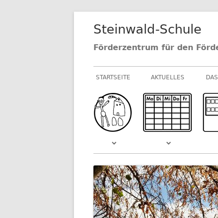
Springe
Steinwald-Schule
zum
Inhalt
Förderzentrum für den Förd
Primäres
STARTSEITE
AKTUELLES
DAS
Menü
NEUIGKEITEN AU