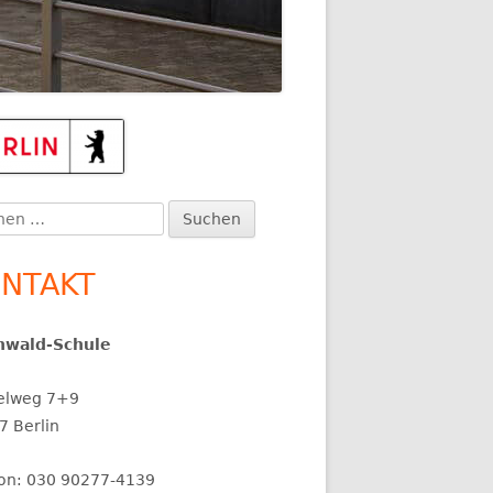
upt-
itenleiste
en
:
NTAKT
nwald-Schule
elweg 7+9
7 Berlin
fon: 030 90277-4139