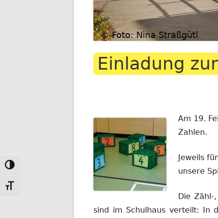
Einladung zu
Am 19. Fe
Zahlen.
Jeweils f
Toggle High Contrast
unsere Spi
Toggle Font size
Die Zähl-
sind im Schulhaus verteilt: In