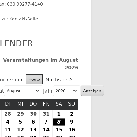
fax: 030 90277-4140
 zur Kontakt-Seite
LENDER
Veranstaltungen im August
2026
orheriger
Heute
Nächster
at
Jahr
MONTAG
DI
DIENSTAG
MI
MITTWOCH
DO
DONNERSTAG
FR
FREITAG
SA
SAMSTAG
SO
SONNTAG
27.
28
28.
29
29.
30
30.
31
31.
1
1.
2
2.
Juli
Juli
Juli
Juli
Juli
August
August
.
4
4.
5
5.
6
6.
7
7.
8
8.
9
9.
2026
2026
2026
2026
2026
2026
2026
August
August
August
August
August
August
August
10.
11
11.
12
12.
13
13.
14
14.
15
15.
16
16.