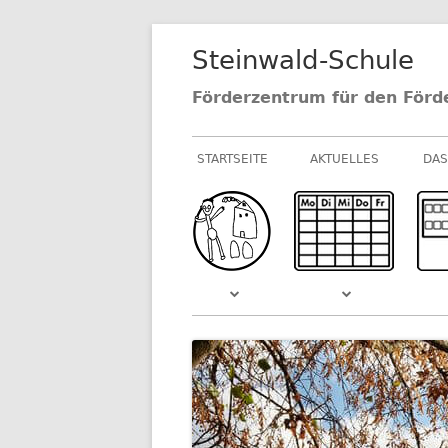
Springe
Steinwald-Schule
zum
Inhalt
Förderzentrum für den Förd
Primäres
STARTSEITE
AKTUELLES
DAS
Menü
NEUIGKEITEN AU