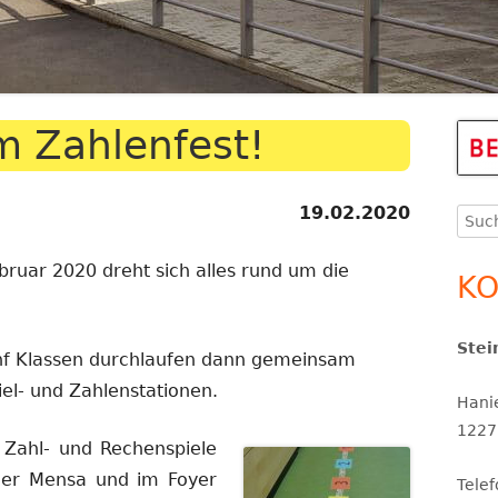
THERAPEUTINNEN
ERGÄNZENDE BETREUUNG
KINDERSCHUTZ
m Zahlenfest!
Ha
Se
19.02.2020
Such
SCHULSOZIALARBEIT
nach
bruar 2020 dreht sich alles rund um die
SCHULPROGRAMM UND
KO
SCHULINSPEKTION
Stei
SCHULORDNUNG UND
ünf Klassen durchlaufen dann gemeinsam
SERVICETEAM
SCHULPROFIL
el- und Zahlenstationen.
Hani
1227
, Zahl- und Rechenspiele
 der Mensa und im Foyer
Tele