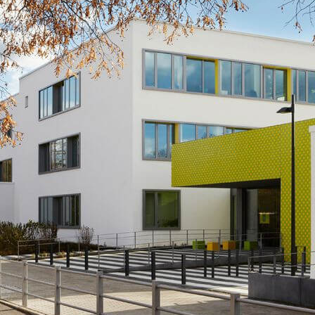
N
SPORT
RELIGION
SCHULGARTEN
SCHULLEITUNG
PROJEKTE
LJAHR
WEITERE AKTIVITÄ
SEKRETARIAT
ARBEITSGEMEINSCHAFTEN
LAN
KOLLEGIUM
UNTERSTÜTZTE KOMMUNIKATION