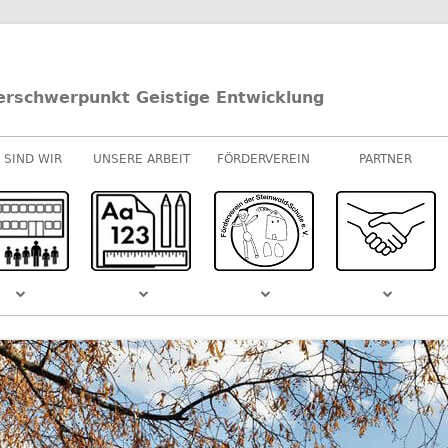
erschwerpunkt Geistige Entwicklung
 SIND WIR
UNSERE ARBEIT
FÖRDERVEREIN
PARTNER
UNTERRICHT
E-/U-STUFEN
KOOPERATIONEN
M-STUFEN
SPONSOREN
MUSIK
S DEM
SCHULVIDEO