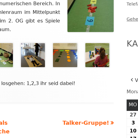
änumerischen Bereich. In
Tele
FESTE UND FEIERN
hlenraum im Mittelpunkt
Gehe
im 2. OG gibt es Spiele
aum.
KA
V
 losgehen: 1,2,3 ihr seid dabei!
Mon
MO
27
Nächster
als
Talker-Gruppe!
3
3
10
Beitrag:
che