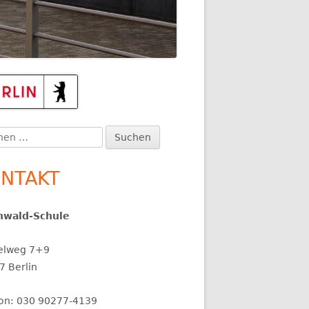
upt-
itenleiste
en
:
NTAKT
nwald-Schule
elweg 7+9
7 Berlin
fon: 030 90277-4139