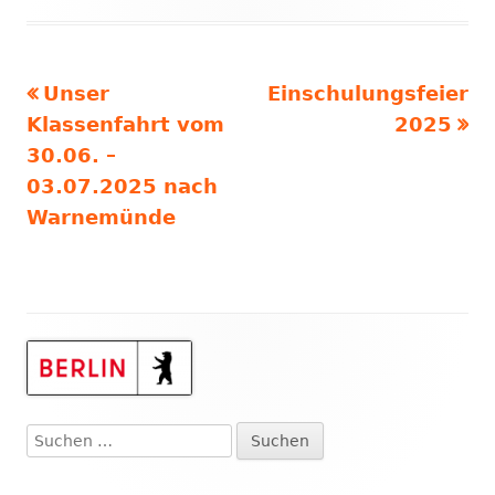
Vorheriger
Nächster
Unser
Einschulungsfeier
Beitragsnavigation
Beitrag:
Beitrag:
Klassenfahrt vom
2025
30.06. –
03.07.2025 nach
Warnemünde
Haupt-
Seitenleiste
Suchen
nach: