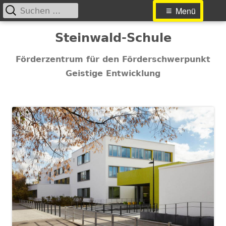
Suchen
Primäres
Menü
nach:
Menü
Springe
Steinwald-Schule
zum
Inhalt
Förderzentrum für den Förderschwerpunkt
Geistige Entwicklung