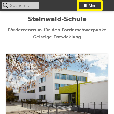
Suchen
Primäres
Menü
nach:
Menü
Springe
Steinwald-Schule
zum
Inhalt
Förderzentrum für den Förderschwerpunkt
Geistige Entwicklung