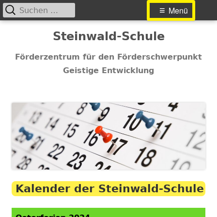
Suchen
Primäres
Menü
nach:
Menü
Springe
Steinwald-Schule
zum
Inhalt
Förderzentrum für den Förderschwerpunkt
Geistige Entwicklung
Kalender der Steinwald-Schule