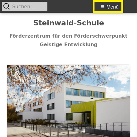
Suchen
Primäres
Menü
nach:
Menü
Springe
Steinwald-Schule
zum
Inhalt
Förderzentrum für den Förderschwerpunkt
Geistige Entwicklung