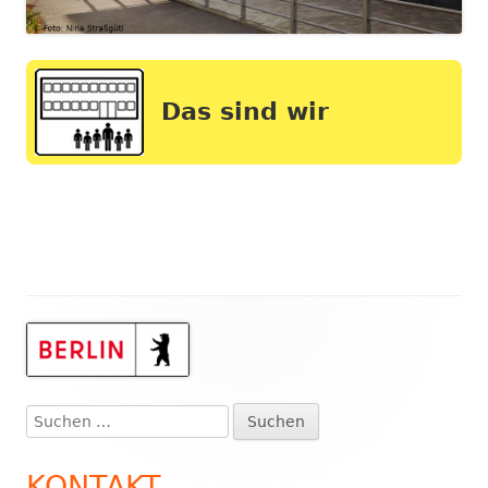
Das sind wir
Haupt-
Seitenleiste
Suchen
nach:
KONTAKT