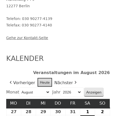
12277 Berlin
Telefon: 030 90277-4139
Telefax: 030 90277-4140
Gehe zur Kontakt-Seite
KALENDER
Veranstaltungen im August 2026
Vorheriger
Heute
Nächster
Monat
Jahr
MO
MONTAG
DI
DIENSTAG
MI
MITTWOCH
DO
DONNERSTAG
FR
FREITAG
SA
SAMSTAG
SO
SON
27
27.
28
28.
29
29.
30
30.
31
31.
1
1.
2
2.