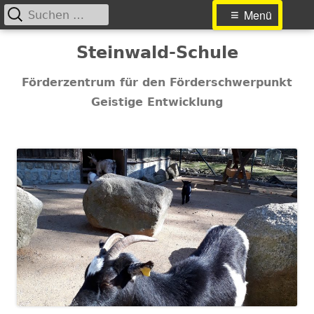
Suchen
Primäres
Menü
nach:
Menü
Springe
Steinwald-Schule
zum
Inhalt
Förderzentrum für den Förderschwerpunkt
Geistige Entwicklung