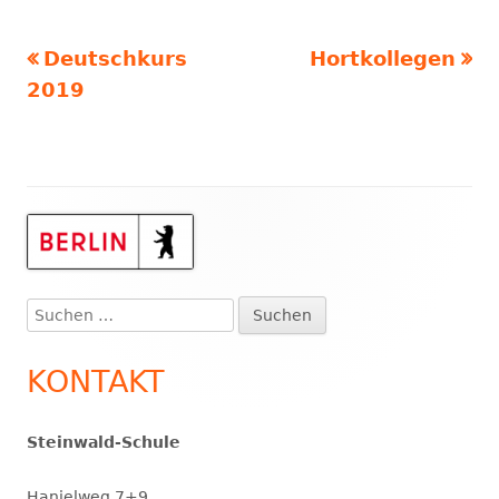
Vorheriger
Nächster
Deutschkurs
Hortkollegen
Beitragsnavigation
Beitrag:
Beitrag:
2019
Haupt-
Seitenleiste
Suchen
nach:
KONTAKT
Steinwald-Schule
Hanielweg 7+9