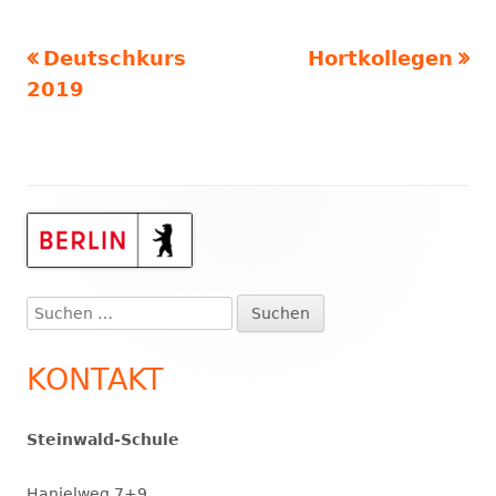
Vorheriger
Nächster
Deutschkurs
Hortkollegen
Beitragsnavigation
Beitrag:
Beitrag:
2019
Haupt-
Seitenleiste
Suchen
nach:
KONTAKT
Steinwald-Schule
Hanielweg 7+9