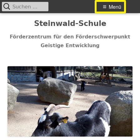
Suchen
Primäres
Menü
nach:
Menü
Springe
Steinwald-Schule
zum
Inhalt
Förderzentrum für den Förderschwerpunkt
Geistige Entwicklung