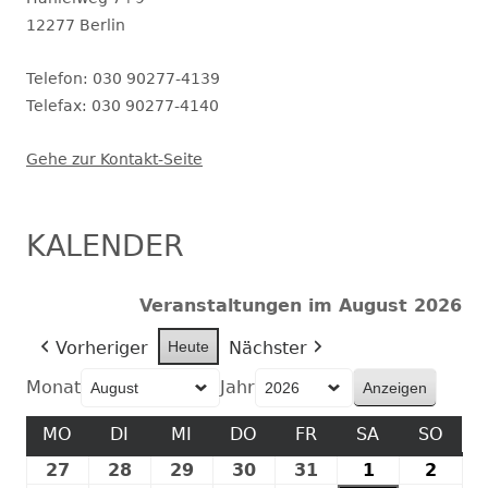
12277 Berlin
Telefon: 030 90277-4139
Telefax: 030 90277-4140
Gehe zur Kontakt-Seite
KALENDER
Veranstaltungen im August 2026
Vorheriger
Heute
Nächster
Monat
Jahr
MO
MONTAG
DI
DIENSTAG
MI
MITTWOCH
DO
DONNERSTAG
FR
FREITAG
SA
SAMSTAG
SO
SON
27
27.
28
28.
29
29.
30
30.
31
31.
1
1.
2
2.