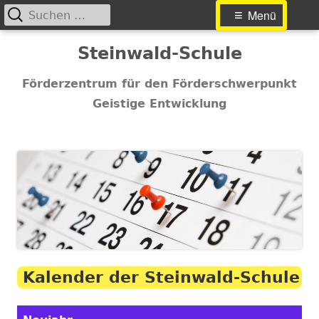
Suchen
Primäres
Menü
nach:
Menü
Springe
Steinwald-Schule
zum
Inhalt
Förderzentrum für den Förderschwerpunkt
Geistige Entwicklung
Kalender der Steinwald-Schule