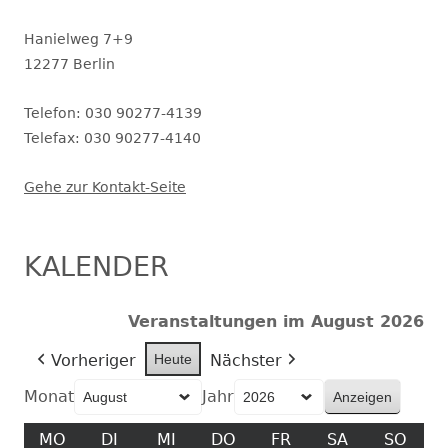
Hanielweg 7+9
12277 Berlin
Telefon: 030 90277-4139
Telefax: 030 90277-4140
Gehe zur Kontakt-Seite
KALENDER
Veranstaltungen im August 2026
Vorheriger
Heute
Nächster
Monat
Jahr
MO
MONTAG
DI
DIENSTAG
MI
MITTWOCH
DO
DONNERSTAG
FR
FREITAG
SA
SAMSTAG
SO
SON