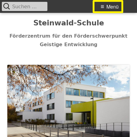
Suchen
Primäres
Menü
nach:
Menü
Springe
Steinwald-Schule
zum
Inhalt
Förderzentrum für den Förderschwerpunkt
Geistige Entwicklung