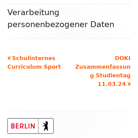
Verarbeitung
personenbezogener Daten
Vorheriger
Nächst
Schulinternes
DOKI
Beitragsnavigation
Beitrag:
Beitrag
Curriculum Sport
Zusammenfassun
g Studientag
11.03.24
Haupt-
Seitenleiste