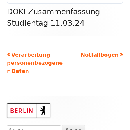
DOKI Zusammenfassung
Studientag 11.03.24
Vorheriger
Nächster
Verarbeitung
Notfallbogen
Beitragsnavigation
Beitrag:
Beitrag:
personenbezogene
r Daten
Haupt-
Seitenleiste
Suchen