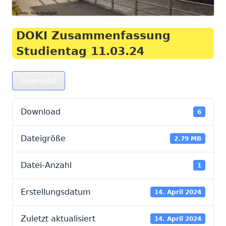
DOKI Zusammenfassung
Studientag 11.03.24
Download
Download
6
Dateigröße
2.79 MB
Datei-Anzahl
1
Erstellungsdatum
14. April 2024
Zuletzt aktualisiert
14. April 2024