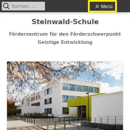
Suchen
Primäres
Menü
nach:
Menü
Springe
Steinwald-Schule
zum
Inhalt
Förderzentrum für den Förderschwerpunkt
Geistige Entwicklung