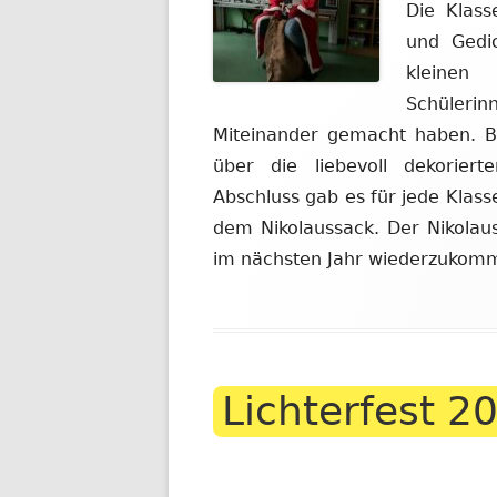
Die Klass
und Gedi
kleinen 
Schülerin
Miteinander gemacht haben. B
über die liebevoll dekorier
Abschluss gab es für jede Klas
dem Nikolaussack. Der Nikolau
im nächsten Jahr wiederzukom
Lichterfest 2