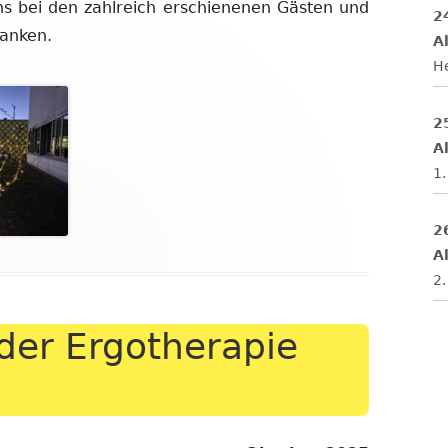
ns bei den zahlreich erschienenen Gästen und
2
anken.
Al
H
2
Al
1.
2
Al
2.
der Ergotherapie