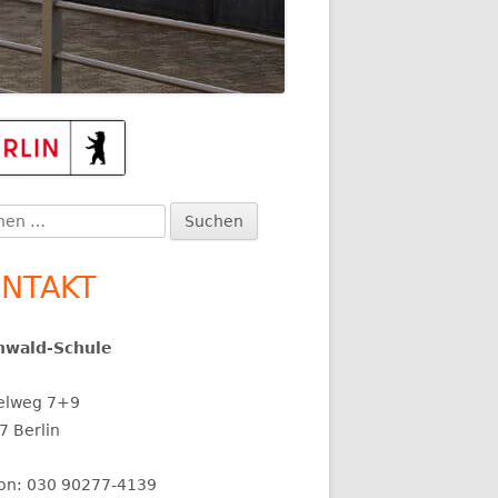
upt-
itenleiste
en
:
NTAKT
nwald-Schule
elweg 7+9
7 Berlin
fon: 030 90277-4139