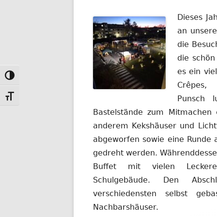
Dieses Jah
an unsere
die Besuc
die schön
es ein vie
Toggle High Contrast
Crêpes,
K
Toggle Font size
Punsch l
Bastelstände zum Mitmachen e
anderem Kekshäuser und Lichtt
abgeworfen sowie eine Runde 
gedreht werden. Währenddessen 
Buffet mit vielen Lecke
Schulgebäude. Den Absch
verschiedensten selbst geb
Nachbarshäuser.