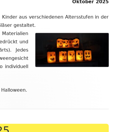
Oktober 2025
inder aus verschiedenen Altersstufen in der
äser gestaltet.
Materialien
gedrückt und
rts). Jedes
eengesicht
 individuell
 Halloween.
25