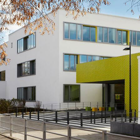
N
SPORT
RELIGION
SCHULGARTEN
SCHULLEITUNG
PROJEKTE
LJAHR
WEITERE AKTIVITÄ
SEKRETARIAT
ARBEITSGEMEINSCHAFTEN
LAN
KOLLEGIUM
UNTERSTÜTZTE KOMMUNIKATION