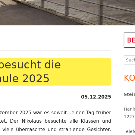
THERAPEUTINNEN
ERGÄNZENDE BETREUUNG
KINDERSCHUTZ
Ha
Se
Such
SCHULSOZIALARBEIT
besucht die
nach
SCHULPROGRAMM UND
hule 2025
KO
SCHULINSPEKTION
Stei
SCHULORDNUNG UND
05.12.2025
SERVICETEAM
SCHULPROFIL
Hani
ember 2025 war es soweit…einen Tag früher
1227
tet. Der Nikolaus besuchte alle Klassen und
r viele überraschte und strahlende Gesichter.
Tele