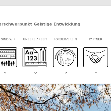
erschwerpunkt Geistige Entwicklung
 SIND WIR
UNSERE ARBEIT
FÖRDERVEREIN
PARTNER
UNTERRICHT
E-/U-STUFEN
KOOPERATIONEN
M-STUFEN
SPONSOREN
MUSIK
S DEM
SCHULVIDEO