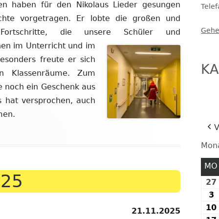
en haben für den Nikolaus Lieder gesungen
Tele
FESTE UND FEIERN
chte vorgetragen. Er lobte die großen und
Gehe
Fortschritte, die unsere Schüler und
nen im Unterricht und im
esonders freute er sich
KA
ten Klassenräume. Zum
se noch ein Geschenk aus
s hat versprochen, auch
men.
V
Mon
MO
025
27
3
3
10
21.11.2025