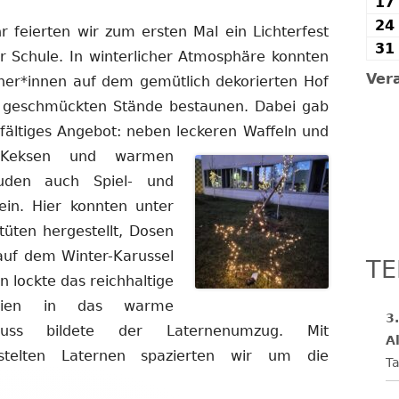
17
24
r feierten wir zum ersten Mal ein Lichterfest
31
r Schule. In winterlicher Atmosphäre konnten
Ver
her*innen auf dem gemütlich dekorierten Hof
 geschmückten Stände bestaunen. Dabei gab
lfältiges Angebot: neben leckeren Waffeln und
eksen und warmen
uden auch Spiel- und
in. Hier konnten unter
üten hergestellt, Dosen
auf dem Winter-Karussel
TE
lockte das reichhaltige
reien in das warme
3
luss bildete der Laternenumzug. Mit
Al
astelten Laternen spazierten wir um die
Ta