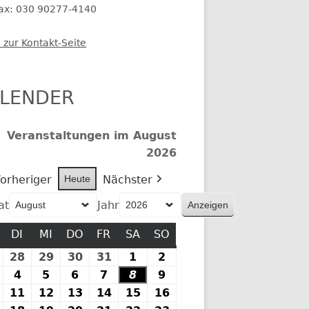
fax: 030 90277-4140
 zur Kontakt-Seite
LENDER
Veranstaltungen im August
2026
orheriger
Heute
Nächster
at
Jahr
MONTAG
DI
DIENSTAG
MI
MITTWOCH
DO
DONNERSTAG
FR
FREITAG
SA
SAMSTAG
SO
SONNTAG
27.
28
28.
29
29.
30
30.
31
31.
1
1.
2
2.
Juli
Juli
Juli
Juli
Juli
August
August
.
4
4.
5
5.
6
6.
7
7.
8
8.
9
9.
2026
2026
2026
2026
2026
2026
2026
August
August
August
August
August
August
August
10.
11
11.
12
12.
13
13.
14
14.
15
15.
16
16.