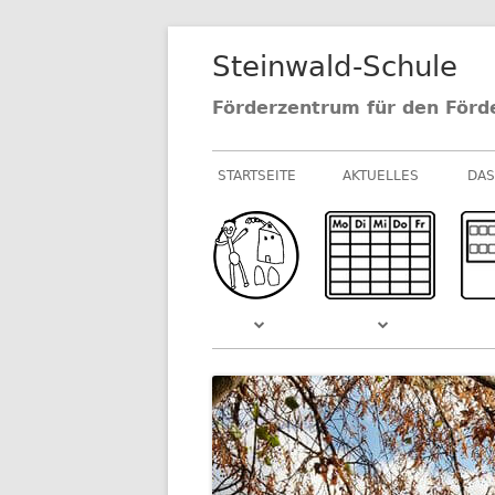
Springe
Steinwald-Schule
zum
Inhalt
Förderzentrum für den Förd
Primäres
STARTSEITE
AKTUELLES
DAS
Menü
NEUIGKEITEN AU