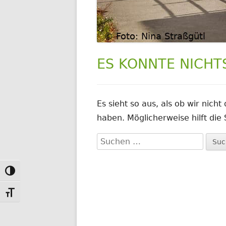
ES KONNTE NICH
Es sieht so aus, als ob wir nich
haben. Möglicherweise hilft die
Suchen
nach:
Toggle High Contrast
Toggle Font size