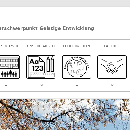
erschwerpunkt Geistige Entwicklung
 SIND WIR
UNSERE ARBEIT
FÖRDERVEREIN
PARTNER
UNTERRICHT
E-/U-STUFEN
KOOPERATIONEN
M-STUFEN
SPONSOREN
MUSIK
S DEM
SCHULVIDEO