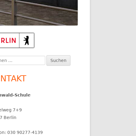
upt-
itenleiste
en
:
NTAKT
nwald-Schule
elweg 7+9
7 Berlin
fon: 030 90277-4139