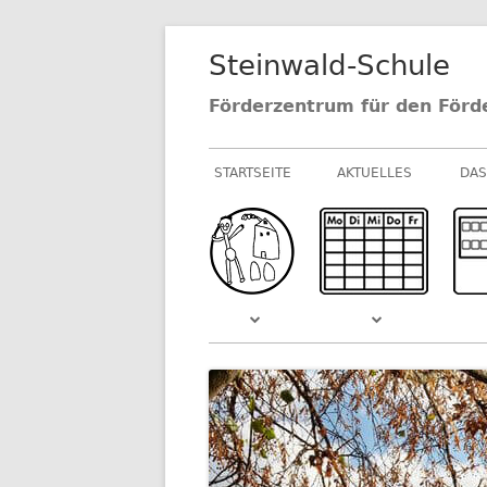
Springe
Steinwald-Schule
zum
Inhalt
Förderzentrum für den Förd
Primäres
STARTSEITE
AKTUELLES
DAS
Menü
NEUIGKEITEN AU