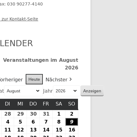
fax: 030 90277-4140
 zur Kontakt-Seite
LENDER
Veranstaltungen im August
2026
orheriger
Heute
Nächster
at
Jahr
MONTAG
DI
DIENSTAG
MI
MITTWOCH
DO
DONNERSTAG
FR
FREITAG
SA
SAMSTAG
SO
SONNTAG
27.
28
28.
29
29.
30
30.
31
31.
1
1.
2
2.
Juli
Juli
Juli
Juli
Juli
August
August
.
4
4.
5
5.
6
6.
7
7.
8
8.
9
9.
2026
2026
2026
2026
2026
2026
2026
August
August
August
August
August
August
August
10.
11
11.
12
12.
13
13.
14
14.
15
15.
16
16.