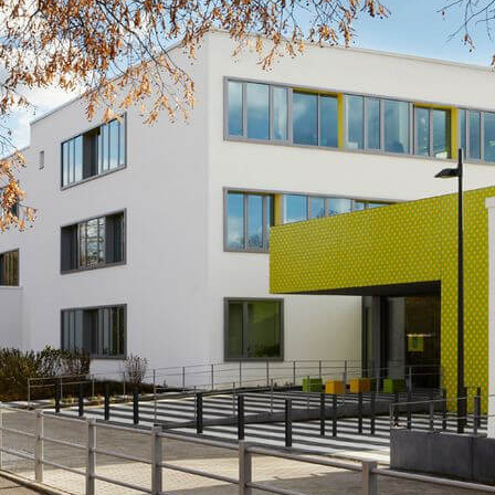
N
SPORT
RELIGION
SCHULGARTEN
SCHULLEITUNG
PROJEKTE
LJAHR
WEITERE AKTIVITÄ
SEKRETARIAT
ARBEITSGEMEINSCHAFTEN
LAN
KOLLEGIUM
UNTERSTÜTZTE KOMMUNIKATION