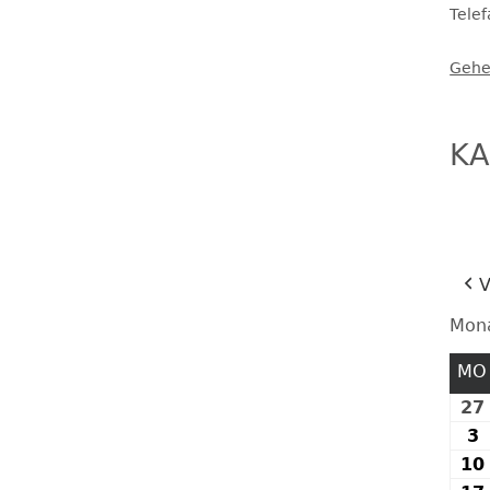
Tele
FESTE UND FEIERN
Gehe
KA
V
Mon
MO
27
3
3
10