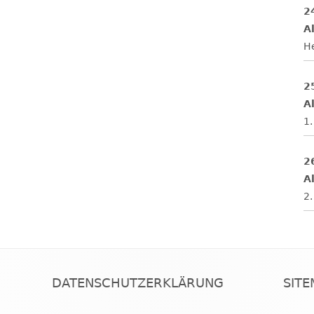
2
Al
H
2
Al
1.
2
Al
2.
DATENSCHUTZERKLÄRUNG
SIT