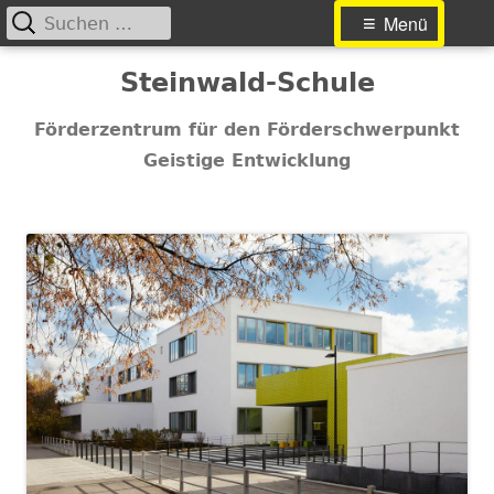
Suchen
Primäres
Menü
nach:
Menü
Springe
Steinwald-Schule
zum
Inhalt
Förderzentrum für den Förderschwerpunkt
Geistige Entwicklung