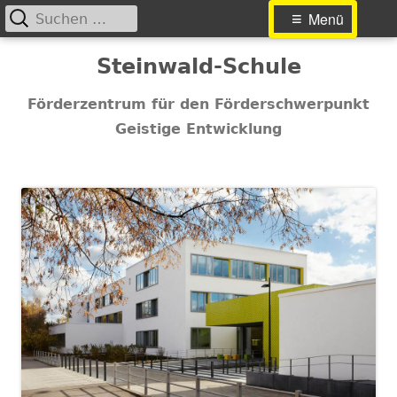
Suchen
Primäres
Menü
nach:
Menü
Springe
Steinwald-Schule
zum
Inhalt
Förderzentrum für den Förderschwerpunkt
Geistige Entwicklung