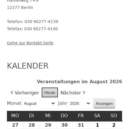
geöffnet.
Hanielweg 7+9
12277 Berlin
Telefon: 030 90277-4139
Telefax: 030 90277-4140
Gehe zur Kontakt-Seite
KALENDER
Veranstaltungen im August 2026
Vorheriger
Heute
Nächster
Monat
Jahr
MO
MONTAG
DI
DIENSTAG
MI
MITTWOCH
DO
DONNERSTAG
FR
FREITAG
SA
SAMSTAG
SO
SON
27
27.
28
28.
29
29.
30
30.
31
31.
1
1.
2
2.