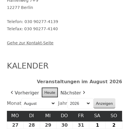
geöffnet.
Hanielweg 7+9
12277 Berlin
Telefon: 030 90277-4139
Telefax: 030 90277-4140
Gehe zur Kontakt-Seite
KALENDER
Veranstaltungen im August 2026
Vorheriger
Heute
Nächster
Monat
Jahr
MO
MONTAG
DI
DIENSTAG
MI
MITTWOCH
DO
DONNERSTAG
FR
FREITAG
SA
SAMSTAG
SO
SON
27
27.
28
28.
29
29.
30
30.
31
31.
1
1.
2
2.