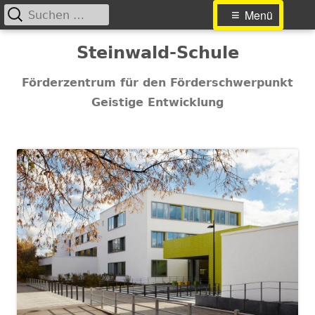
Suchen
Primäres
Menü
nach:
Menü
Springe
Steinwald-Schule
zum
Inhalt
Förderzentrum für den Förderschwerpunkt
Geistige Entwicklung