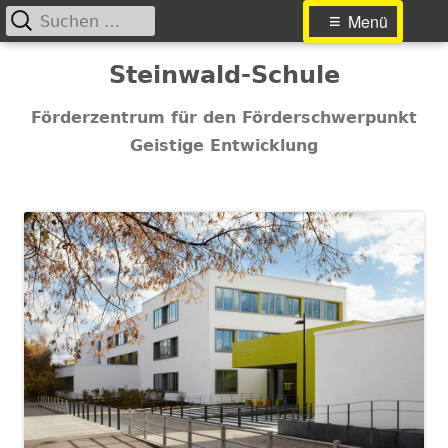
Suchen
Primäres
Menü
nach:
Menü
Springe
Steinwald-Schule
zum
Inhalt
Förderzentrum für den Förderschwerpunkt
Geistige Entwicklung