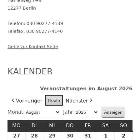
geöffnet.
Hanielweg 7+9
12277 Berlin
Telefon: 030 90277-4139
Telefax: 030 90277-4140
Gehe zur Kontakt-Seite
KALENDER
Veranstaltungen im August 2026
Vorheriger
Heute
Nächster
Monat
Jahr
MO
MONTAG
DI
DIENSTAG
MI
MITTWOCH
DO
DONNERSTAG
FR
FREITAG
SA
SAMSTAG
SO
SON
27
27.
28
28.
29
29.
30
30.
31
31.
1
1.
2
2.