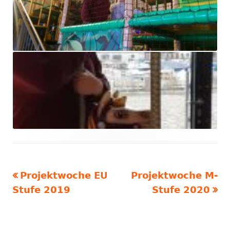
Vorheriger
Nächster
Projektwoche EU
Projektwoche M-
Beitragsnavigation
Beitrag:
Beitrag:
Stufe 2019
Stufe 2020