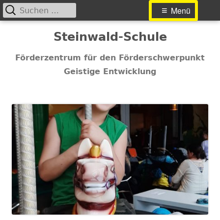
Suchen
Primäres
Menü
nach:
Menü
Springe
Steinwald-Schule
zum
Inhalt
Förderzentrum für den Förderschwerpunkt
Geistige Entwicklung