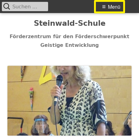
Suchen
Primäres
Menü
nach:
Menü
Springe
Steinwald-Schule
zum
Inhalt
Förderzentrum für den Förderschwerpunkt
Geistige Entwicklung