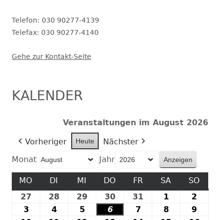
Telefon: 030 90277-4139
Telefax: 030 90277-4140
Gehe zur Kontakt-Seite
KALENDER
Veranstaltungen im August 2026
Vorheriger
Heute
Nächster
Monat
Jahr
MO
MONTAG
DI
DIENSTAG
MI
MITTWOCH
DO
DONNERSTAG
FR
FREITAG
SA
SAMSTAG
SO
SON
27
27.
28
28.
29
29.
30
30.
31
31.
1
1.
2
2.
Juli
Juli
Juli
Juli
Juli
August
Augu
3
3.
4
4.
5
5.
6
6.
7
7.
8
8.
9
9.