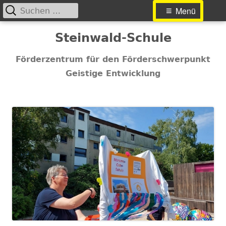
Suchen
Primäres
Menü
nach:
Menü
Springe
Steinwald-Schule
zum
Inhalt
Förderzentrum für den Förderschwerpunkt
Geistige Entwicklung