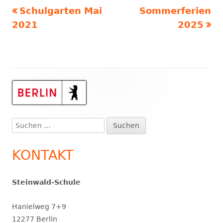
Vorheriger
Nächster
Schulgarten Mai
Sommerferien
Beitragsnavigation
Beitrag:
Beitrag:
2021
2025
Haupt-
Seitenleiste
Suchen
nach:
KONTAKT
Steinwald-Schule
Hanielweg 7+9
12277 Berlin