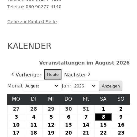
Telefax: 030 90277-4140
Gehe zur Kontakt-Seite
KALENDER
Veranstaltungen im August 2026
Vorheriger
Heute
Nächster
Monat
Jahr
MO
MONTAG
DI
DIENSTAG
MI
MITTWOCH
DO
DONNERSTAG
FR
FREITAG
SA
SAMSTAG
SO
SON
27
27.
28
28.
29
29.
30
30.
31
31.
1
1.
2
2.
Juli
Juli
Juli
Juli
Juli
August
Augu
3
3.
4
4.
5
5.
6
6.
7
7.
8
8.
9
9.
2026
2026
2026
2026
2026
2026
2026
August
August
August
August
August
August
Augu
10
10.
11
11.
12
12.
13
13.
14
14.
15
15.
16
16.
2026
2026
2026
2026
2026
2026
2026
August
August
August
August
August
August
Aug
17
17.
18
18.
19
19.
20
20.
21
21.
22
22.
23
23.