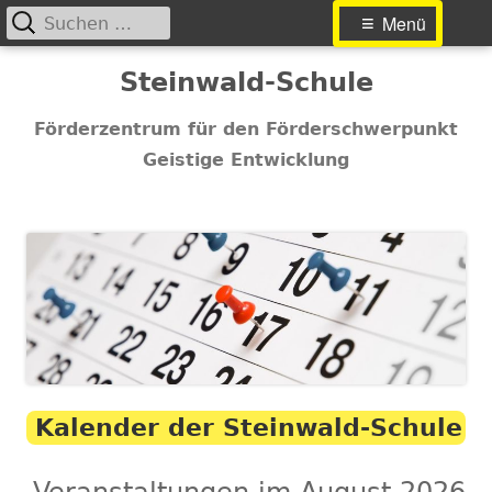
Suchen
Primäres
Menü
nach:
Menü
Springe
Steinwald-Schule
zum
Inhalt
Förderzentrum für den Förderschwerpunkt
Geistige Entwicklung
Kalender der Steinwald-Schule
Veranstaltungen im August 2026