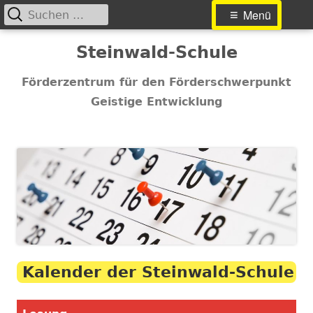
Suchen
Primäres
Menü
nach:
Menü
Springe
Steinwald-Schule
zum
Inhalt
Förderzentrum für den Förderschwerpunkt
Geistige Entwicklung
Kalender der Steinwald-Schule