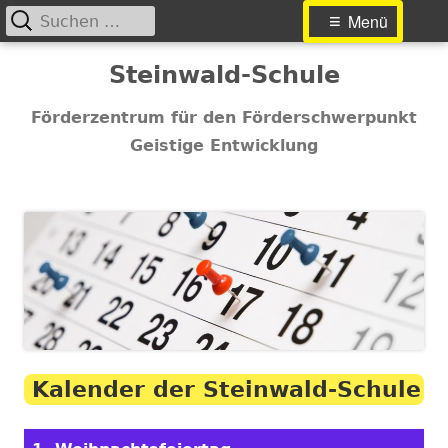
Suchen
Primäres
Menü
nach:
Menü
Springe
Steinwald-Schule
zum
Inhalt
Förderzentrum für den Förderschwerpunkt
Geistige Entwicklung
Kalender der Steinwald-Schule