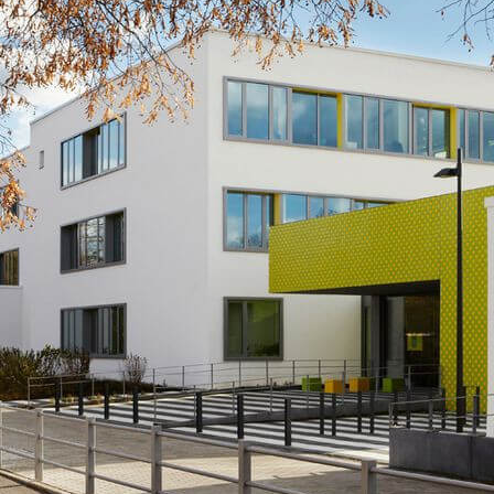
N
SPORT
RELIGION
SCHULGARTEN
SCHULLEITUNG
PROJEKTE
LJAHR
WEITERE AKTIVITÄ
SEKRETARIAT
ARBEITSGEMEINSCHAFTEN
LAN
KOLLEGIUM
UNTERSTÜTZTE KOMMUNIKATION