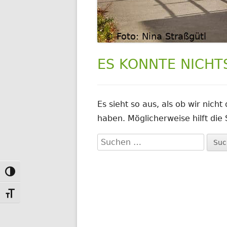
ES KONNTE NICH
Es sieht so aus, als ob wir nich
haben. Möglicherweise hilft die
Suchen
nach:
Toggle High Contrast
Toggle Font size