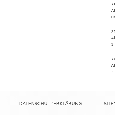
2
Al
H
2
Al
1.
2
Al
2.
DATENSCHUTZERKLÄRUNG
SIT