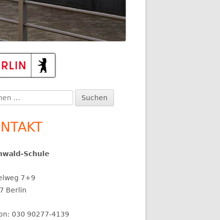
upt-
itenleiste
en
:
NTAKT
nwald-Schule
elweg 7+9
7 Berlin
fon: 030 90277-4139