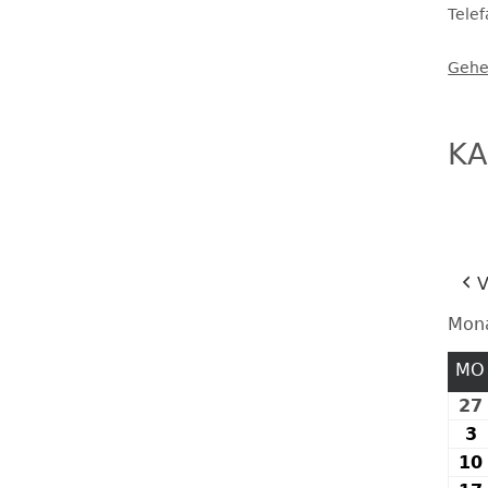
Tele
FESTE UND FEIERN
Gehe
KA
V
Mon
MO
27
3
3
10