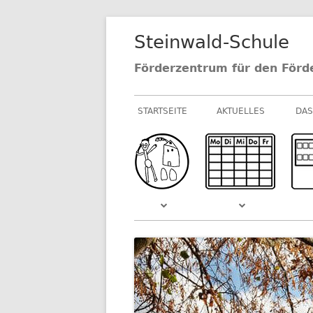
Springe
Steinwald-Schule
zum
Inhalt
Förderzentrum für den Förd
Primäres
STARTSEITE
AKTUELLES
DAS
Menü
NEUIGKEITEN AU