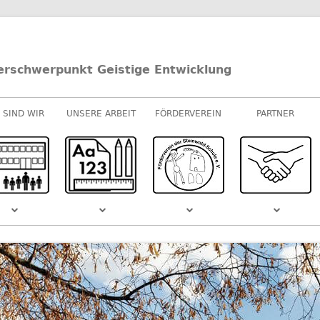
erschwerpunkt Geistige Entwicklung
 SIND WIR
UNSERE ARBEIT
FÖRDERVEREIN
PARTNER
UNTERRICHT
E-/U-STUFEN
KOOPERATIONEN
M-STUFEN
SPONSOREN
MUSIK
S DEM
SCHULVIDEO