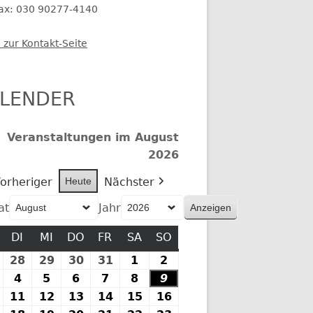
fax: 030 90277-4140
 zur Kontakt-Seite
LENDER
Veranstaltungen im August
2026
orheriger
Heute
Nächster
at
Jahr
MONTAG
DI
DIENSTAG
MI
MITTWOCH
DO
DONNERSTAG
FR
FREITAG
SA
SAMSTAG
SO
SONNTAG
27.
28
28.
29
29.
30
30.
31
31.
1
1.
2
2.
Juli
Juli
Juli
Juli
Juli
August
August
.
4
4.
5
5.
6
6.
7
7.
8
8.
9
9.
2026
2026
2026
2026
2026
2026
2026
August
August
August
August
August
August
August
10.
11
11.
12
12.
13
13.
14
14.
15
15.
16
16.