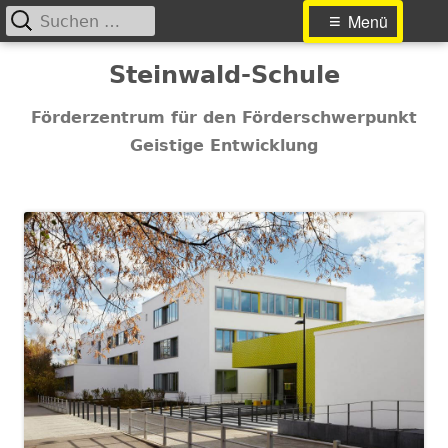
Suchen
Primäres
Menü
nach:
Menü
Springe
Steinwald-Schule
zum
Inhalt
Förderzentrum für den Förderschwerpunkt
Geistige Entwicklung