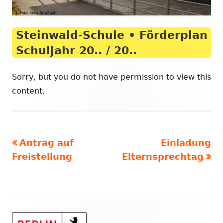
Steinwald-Schule • Förderplan
Schuljahr 20.. / 20..
Sorry, but you do not have permission to view this
content.
Vorheriger
Nächster
Antrag auf
Einladung
Beitragsnavigation
Beitrag:
Beitrag:
Freistellung
Elternsprechtag
Haupt-