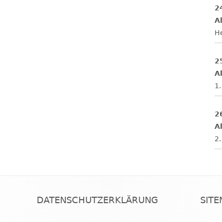
2
Al
H
2
Al
1.
2
Al
2.
DATENSCHUTZERKLÄRUNG
SIT