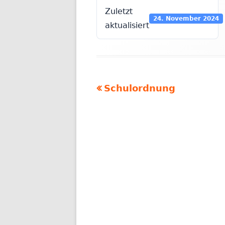
Zuletzt
24. November 2024
aktualisiert
Vorheriger
Schulordnung
Beitragsnavigation
Beitrag: