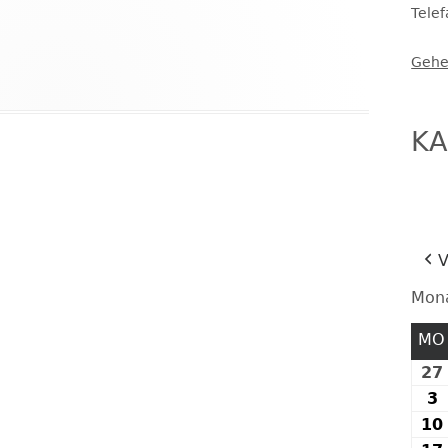
Tele
FESTE UND FEIERN
Gehe
KA
V
Mon
MO
27
3
3
10