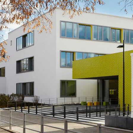
N
SPORT
RELIGION
SCHULGARTEN
SCHULLEITUNG
PROJEKTE
LJAHR
WEITERE AKTIVITÄ
SEKRETARIAT
ARBEITSGEMEINSCHAFTEN
LAN
KOLLEGIUM
UNTERSTÜTZTE KOMMUNIKATION