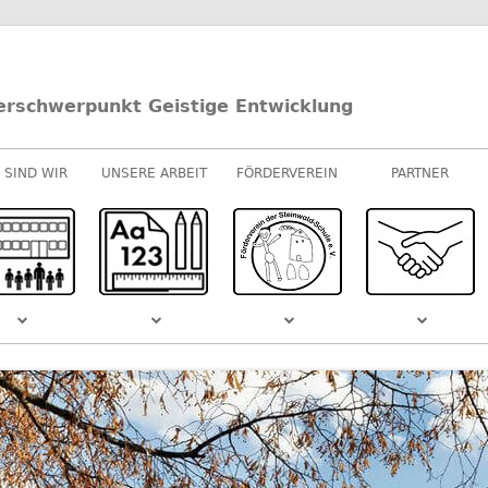
erschwerpunkt Geistige Entwicklung
 SIND WIR
UNSERE ARBEIT
FÖRDERVEREIN
PARTNER
UNTERRICHT
E-/U-STUFEN
KOOPERATIONEN
M-STUFEN
SPONSOREN
MUSIK
S DEM
SCHULVIDEO