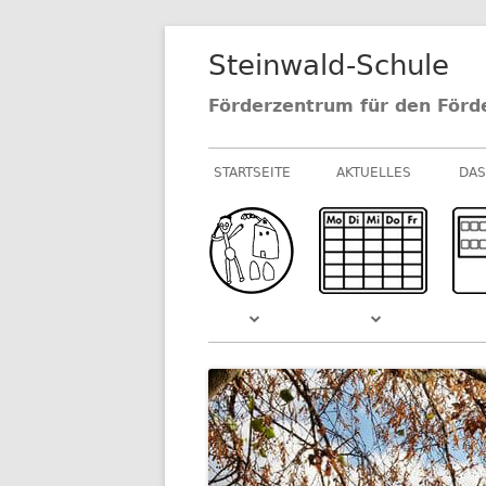
Springe
Steinwald-Schule
zum
Inhalt
Förderzentrum für den Förd
Primäres
STARTSEITE
AKTUELLES
DAS
Menü
NEUIGKEITEN AU