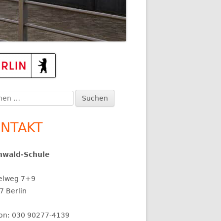
upt-
itenleiste
en
:
NTAKT
nwald-Schule
elweg 7+9
7 Berlin
fon: 030 90277-4139