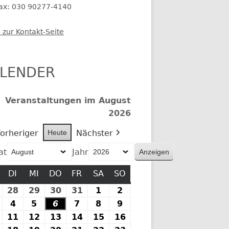
fax: 030 90277-4140
 zur Kontakt-Seite
LENDER
Veranstaltungen im August
2026
orheriger
Heute
Nächster
at
Jahr
MONTAG
DI
DIENSTAG
MI
MITTWOCH
DO
DONNERSTAG
FR
FREITAG
SA
SAMSTAG
SO
SONNTAG
27.
28
28.
29
29.
30
30.
31
31.
1
1.
2
2.
Juli
Juli
Juli
Juli
Juli
August
August
.
4
4.
5
5.
6
6.
7
7.
8
8.
9
9.
2026
2026
2026
2026
2026
2026
2026
August
August
August
August
August
August
August
10.
11
11.
12
12.
13
13.
14
14.
15
15.
16
16.