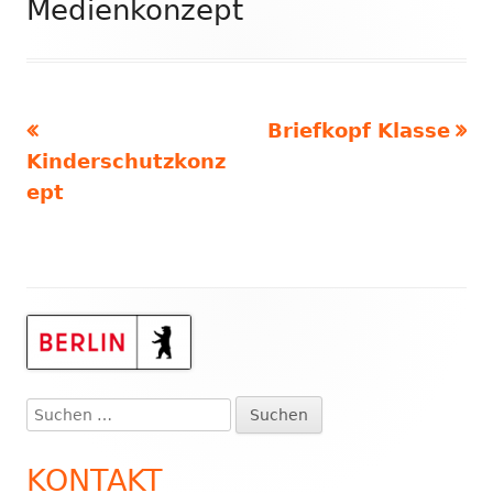
Medienkonzept
Vorheriger
Nächster
Briefkopf Klasse
Beitragsnavigation
Beitrag:
Beitrag:
Kinderschutzkonz
ept
Haupt-
Seitenleiste
Suchen
nach:
KONTAKT