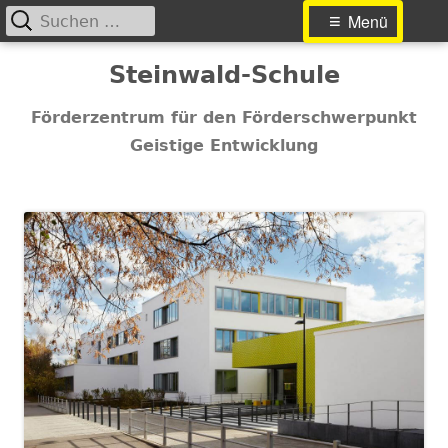
Suchen
Primäres
Menü
nach:
Menü
Springe
Steinwald-Schule
zum
Inhalt
Förderzentrum für den Förderschwerpunkt
Geistige Entwicklung