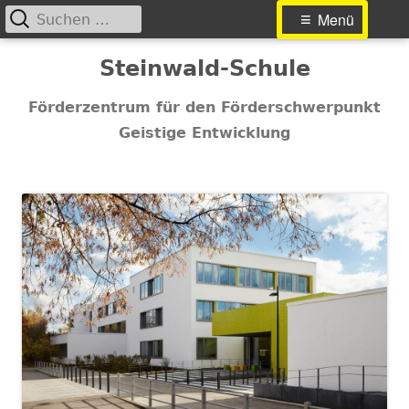
Suchen
Primäres
Menü
nach:
Menü
Springe
Steinwald-Schule
zum
Inhalt
Förderzentrum für den Förderschwerpunkt
Geistige Entwicklung