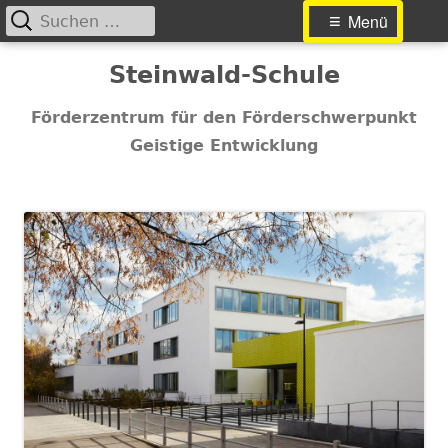
Suchen
Primäres
Menü
nach:
Menü
Springe
Steinwald-Schule
zum
Inhalt
Förderzentrum für den Förderschwerpunkt
Geistige Entwicklung