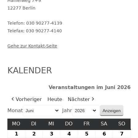
geöffnet.
Hanielweg 7+9
12277 Berlin
Telefon: 030 90277-4139
Telefax: 030 90277-4140
Gehe zur Kontakt-Seite
KALENDER
Veranstaltungen im Juni 2026
Vorheriger
Heute
Nächster
Monat
Jahr
MO
MONTAG
DI
DIENSTAG
MI
MITTWOCH
DO
DONNERSTAG
FR
FREITAG
SA
SAMSTAG
SO
SON
1
1.
2
2.
3
3.
4
4.
5
5.
6
6.
7
7.