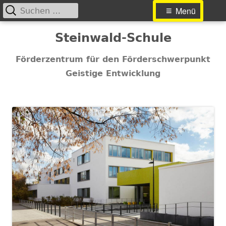
Suchen
Primäres
Menü
nach:
Menü
Springe
Steinwald-Schule
zum
Inhalt
Förderzentrum für den Förderschwerpunkt
Geistige Entwicklung