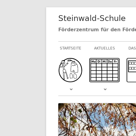
Springe
Steinwald-Schule
zum
Inhalt
Förderzentrum für den Förd
Primäres
STARTSEITE
AKTUELLES
DAS
Menü
NEUIGKEITEN AU