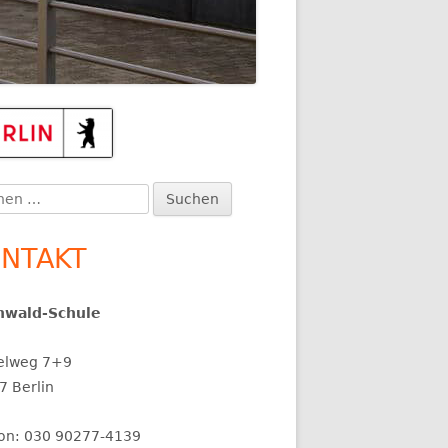
upt-
itenleiste
en
:
NTAKT
nwald-Schule
elweg 7+9
7 Berlin
fon: 030 90277-4139