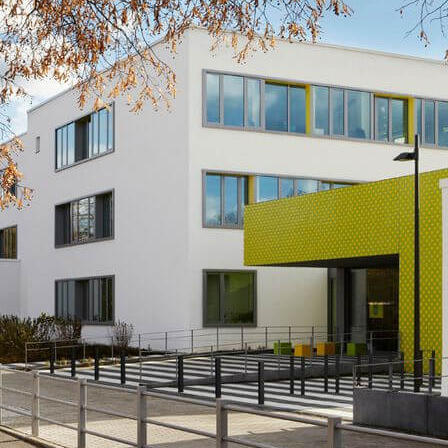
N
SPORT
RELIGION
SCHULGARTEN
SCHULLEITUNG
PROJEKTE
LJAHR
WEITERE AKTIVITÄ
SEKRETARIAT
ARBEITSGEMEINSCHAFTEN
LAN
KOLLEGIUM
UNTERSTÜTZTE KOMMUNIKATION