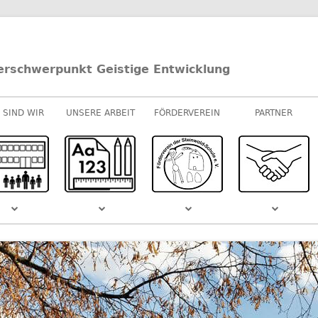
erschwerpunkt Geistige Entwicklung
 SIND WIR
UNSERE ARBEIT
FÖRDERVEREIN
PARTNER
UNTERRICHT
E-/U-STUFEN
KOOPERATIONEN
M-STUFEN
SPONSOREN
MUSIK
S DEM
SCHULVIDEO