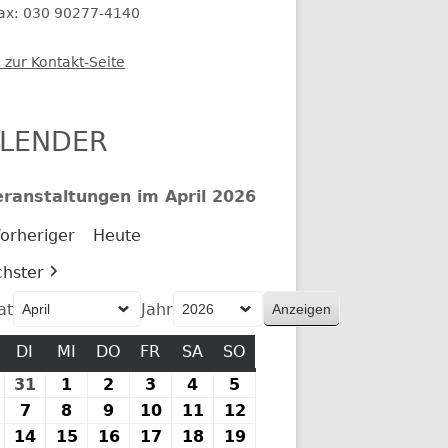
fax: 030 90277-4140
 zur Kontakt-Seite
LENDER
eranstaltungen im April 2026
orheriger
Heute
hster
at
Jahr
MONTAG
DI
DIENSTAG
MI
MITTWOCH
DO
DONNERSTAG
FR
FREITAG
SA
SAMSTAG
SO
SONNTAG
30.
31
31.
1
1.
2
2.
3
3.
4
4.
5
5.
März
März
April
April
April
April
April
.
7
7.
8
8.
9
9.
10
10.
11
11.
12
12.
2026
2026
2026
2026
2026
2026
2026
pril
April
April
April
April
April
April
13.
14
14.
15
15.
16
16.
17
17.
18
18.
19
19.