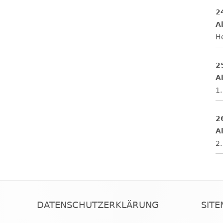
2
Al
H
2
Al
1.
2
Al
2.
DATENSCHUTZERKLÄRUNG
SIT