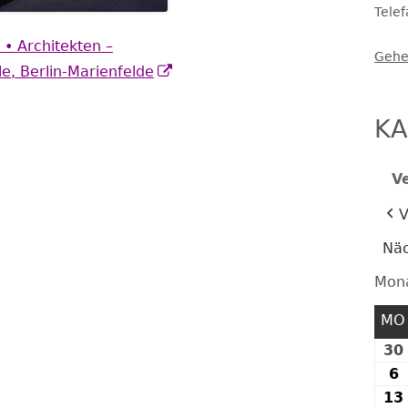
Tele
FESTE UND FEIERN
• Architekten –
Gehe
Öffnet
e, Berlin-Marienfelde
in
einem
KA
neuem
Fenster
V
V
Näc
Mon
MO
30
6
6
A
13