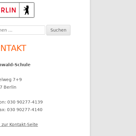
upt-
itenleiste
en
:
NTAKT
nwald-Schule
elweg 7+9
7 Berlin
fon: 030 90277-4139
fax: 030 90277-4140
 zur Kontakt-Seite