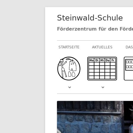
Springe
Steinwald-Schule
zum
Inhalt
Förderzentrum für den Förd
Primäres
STARTSEITE
AKTUELLES
DAS
Menü
NEUIGKEITEN AU