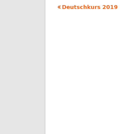
Vorheriger
Deutschkurs 2019
Beitragsnavigation
Beitrag: