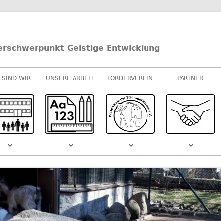
erschwerpunkt Geistige Entwicklung
 SIND WIR
UNSERE ARBEIT
FÖRDERVEREIN
PARTNER
UNTERRICHT
E-/U-STUFEN
KOOPERATIONEN
M-STUFEN
SPONSOREN
MUSIK
S DEM
SCHULVIDEO