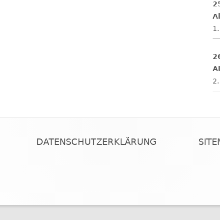
2
Al
1.
2
Al
2.
DATENSCHUTZERKLÄRUNG
SIT