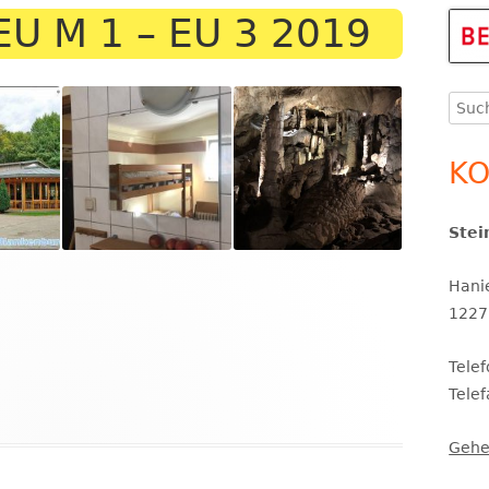
EU M 1 – EU 3 2019
Ha
Se
THERAPEUTINNEN
ERGÄNZENDE BETREUUNG
Such
KINDERSCHUTZ
nach
KO
SCHULSOZIALARBEIT
Stei
SCHULPROGRAMM UND
Hani
SCHULINSPEKTION
1227
SCHULORDNUNG UND
SERVICETEAM
Tele
SCHULPROFIL
Tele
Gehe