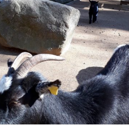
N
SPORT
RELIGION
SCHULGARTEN
SCHULLEITUNG
PROJEKTE
LJAHR
WEITERE AKTIVITÄ
SEKRETARIAT
ARBEITSGEMEINSCHAFTEN
LAN
KOLLEGIUM
UNTERSTÜTZTE KOMMUNIKATION