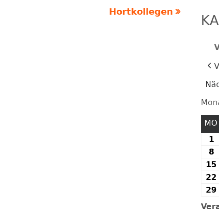
Nächster
Hortkollegen
FESTE UND FEIERN
KA
Beitrag:
V
V
Näc
Mon
MO
1
1
J
8
8
J
15
22
29
Ver