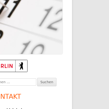
TEN
upt-
itenleiste
en
:
NTAKT