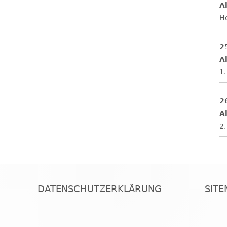
Al
H
2
Al
1.
2
Al
2.
DATENSCHUTZERKLÄRUNG
SIT