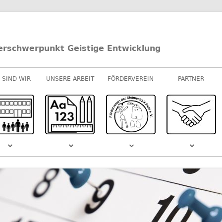
erschwerpunkt Geistige Entwicklung
 SIND WIR
UNSERE ARBEIT
FÖRDERVEREIN
PARTNER
UNTERRICHT
E-/U-STUFEN
KOOPERATIONEN
M-STUFEN
SPONSOREN
MUSIK
S DEM
SCHULVIDEO