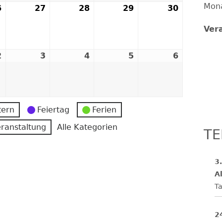
Mon
6
26.
27
27.
28
28.
29
29.
30
30.
FESTE UND FEIERN
August
August
August
August
August
Ver
2026
2026
2026
2026
2026
2
2.
3
3.
4
4.
5
5.
6
6.
er
September
September
September
September
Septemb
2026
2026
2026
2026
2026
tern
Feiertag
Ferien
ranstaltung
Alle Kategorien
TE
3
Al
Ta
2