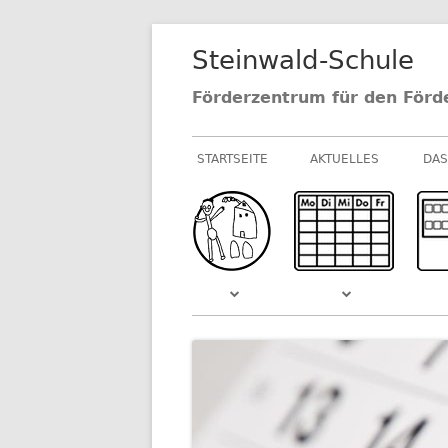
Springe
Steinwald-Schule
zum
Inhalt
Förderzentrum für den Förd
Primäres
STARTSEITE
AKTUELLES
DAS
Menü
NEUIGKEITEN AU