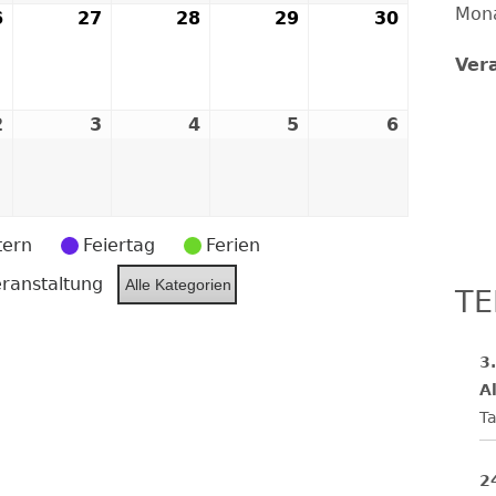
Mon
6
26.
27
27.
28
28.
29
29.
30
30.
FESTE UND FEIERN
August
August
August
August
August
Ver
2026
2026
2026
2026
2026
2
2.
3
3.
4
4.
5
5.
6
6.
er
September
September
September
September
Septemb
2026
2026
2026
2026
2026
tern
Feiertag
Ferien
ranstaltung
Alle Kategorien
TE
3
Al
Ta
2