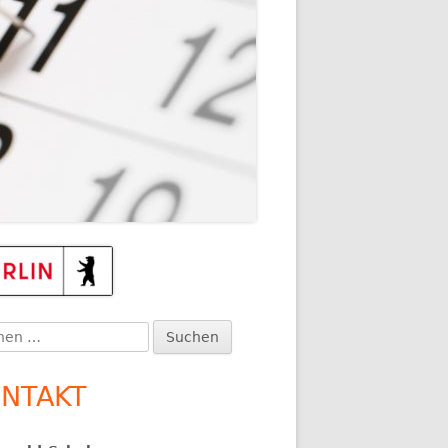
TEN
upt-
itenleiste
en
:
NTAKT