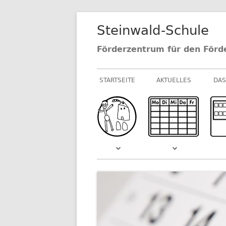
Springe
Steinwald-Schule
zum
Inhalt
Förderzentrum für den Förd
Primäres
STARTSEITE
AKTUELLES
DAS
Menü
NEUIGKEITEN AU