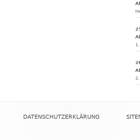
Al
H
2
Al
1.
2
Al
2.
DATENSCHUTZERKLÄRUNG
SIT