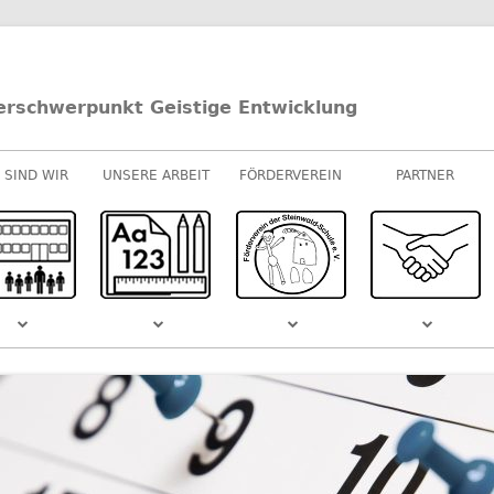
erschwerpunkt Geistige Entwicklung
 SIND WIR
UNSERE ARBEIT
FÖRDERVEREIN
PARTNER
UNTERRICHT
E-/U-STUFEN
KOOPERATIONEN
M-STUFEN
SPONSOREN
MUSIK
S DEM
SCHULVIDEO