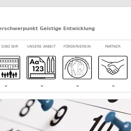
erschwerpunkt Geistige Entwicklung
 SIND WIR
UNSERE ARBEIT
FÖRDERVEREIN
PARTNER
UNTERRICHT
E-/U-STUFEN
KOOPERATIONEN
M-STUFEN
SPONSOREN
MUSIK
S DEM
SCHULVIDEO