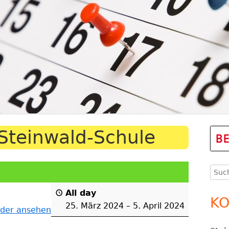
N
SPORT
RELIGION
SCHULGARTEN
SCHULLEITUNG
PROJEKTE
LJAHR
WEITERE AKTIVITÄ
SEKRETARIAT
ARBEITSGEMEINSCHAFTEN
Steinwald-Schule
Ha
LAN
Se
Such
nach
All day
KOLLEGIUM
UNTERSTÜTZTE KOMMUNIKATION
KO
25. März 2024
–
5. April 2024
nder ansehen