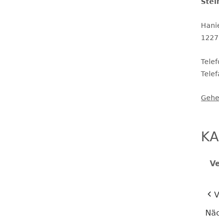
Stei
Hani
THERAPEUTINNEN
ERGÄNZENDE BETREUUNG
1227
KINDERSCHUTZ
Tele
Tele
Gehe
SCHULSOZIALARBEIT
SCHULPROGRAMM UND
SCHULINSPEKTION
KA
SCHULORDNUNG UND
V
SERVICETEAM
SCHULPROFIL
V
Näc