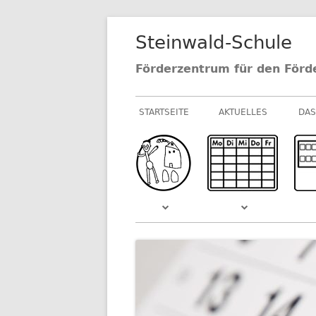
Springe
Steinwald-Schule
zum
Inhalt
Förderzentrum für den Förd
Primäres
STARTSEITE
AKTUELLES
DAS
Menü
NEUIGKEITEN AU