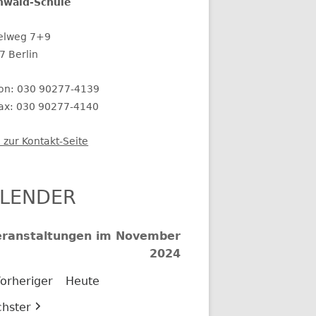
nwald-Schule
elweg 7+9
7 Berlin
fon: 030 90277-4139
fax: 030 90277-4140
 zur Kontakt-Seite
LENDER
eranstaltungen im November
2024
orheriger
Heute
hster