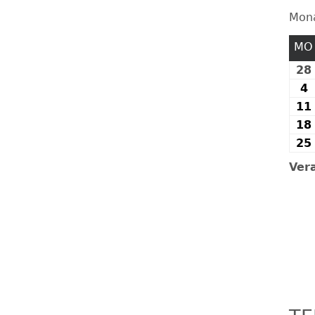
Mon
FESTE UND FEIERN
MO
28
4
4
11
18
25
Ver