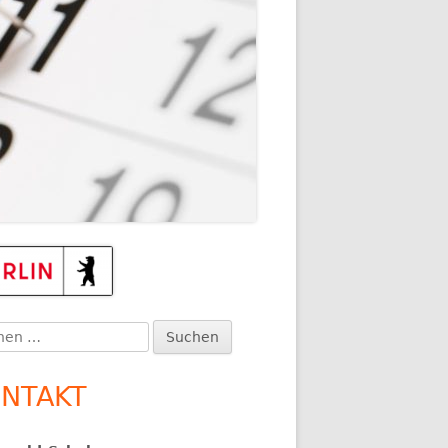
TEN
upt-
itenleiste
en
:
NTAKT