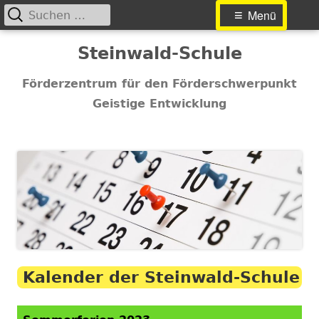
Suchen
Primäres
Menü
nach:
Menü
Springe
Steinwald-Schule
zum
Inhalt
Förderzentrum für den Förderschwerpunkt
Geistige Entwicklung
Kalender der Steinwald-Schule