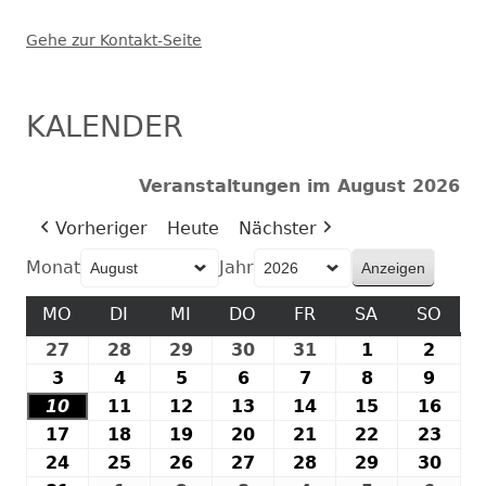
Gehe zur Kontakt-Seite
KALENDER
Veranstaltungen im August 2026
Vorheriger
Heute
Nächster
Monat
Jahr
MO
MONTAG
DI
DIENSTAG
MI
MITTWOCH
DO
DONNERSTAG
FR
FREITAG
SA
SAMSTAG
SO
SON
27
27.
28
28.
29
29.
30
30.
31
31.
1
1.
2
2.
Juli
Juli
Juli
Juli
Juli
August
Augu
3
3.
4
4.
5
5.
6
6.
7
7.
8
8.
9
9.
2026
2026
2026
2026
2026
2026
2026
August
August
August
August
August
August
Augu
10
10.
11
11.
12
12.
13
13.
14
14.
15
15.
16
16.
2026
2026
2026
2026
2026
2026
2026
August
August
August
August
August
August
Aug
17
17.
18
18.
19
19.
20
20.
21
21.
22
22.
23
23.
2026
2026
2026
2026
2026
2026
202
August
August
August
August
August
August
Aug
24
24.
25
25.
26
26.
27
27.
28
28.
29
29.
30
30.