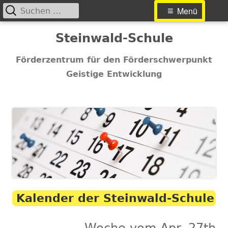
Suchen
Primäres
Menü
nach:
Menü
Springe
Steinwald-Schule
zum
Inhalt
Förderzentrum für den Förderschwerpunkt
Geistige Entwicklung
Kalender der Steinwald-Schule
Woche vom Apr. 27th