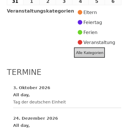
2026
2026
2026
2026
2026
2026
202
August
August
August
August
August
August
Aug
31
31.
1
1.
2
2.
3
3.
4
4.
5
5.
6
6.
2026
2026
2026
2026
2026
2026
202
August
September
September
September
September
September
Sept
Veranstaltungskategorien
Eltern
2026
2026
2026
2026
2026
2026
2026
Feiertag
Ferien
Veranstaltung
Alle Kategorien
TERMINE
3. Oktober 2026
All day,
Tag der deutschen Einheit
24. Dezember 2026
All day,