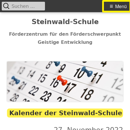
Suchen
Primäres
Menü
nach:
Menü
Springe
Steinwald-Schule
zum
Inhalt
Förderzentrum für den Förderschwerpunkt
Geistige Entwicklung
Kalender der Steinwald-Schule
27. November 2022