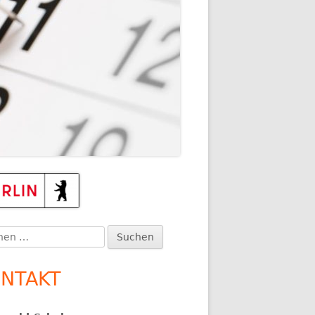
TEN
upt-
itenleiste
en
:
NTAKT