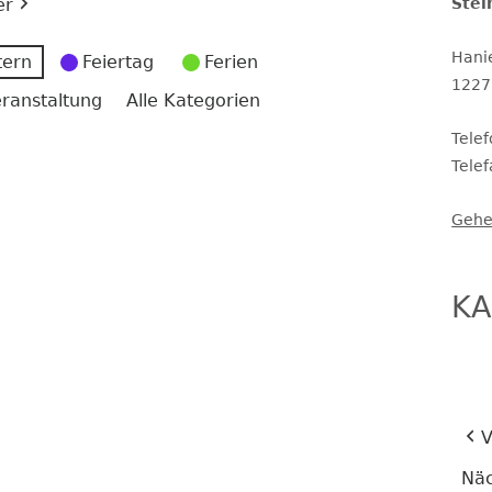
er
Stei
Hani
tern
Feiertag
Ferien
THERAPEUTINNEN
ERGÄNZENDE BETREUUNG
1227
ranstaltung
Alle Kategorien
KINDERSCHUTZ
Tele
Tele
Gehe
SCHULSOZIALARBEIT
SCHULPROGRAMM UND
SCHULINSPEKTION
KA
SCHULORDNUNG UND
SERVICETEAM
SCHULPROFIL
V
Näc