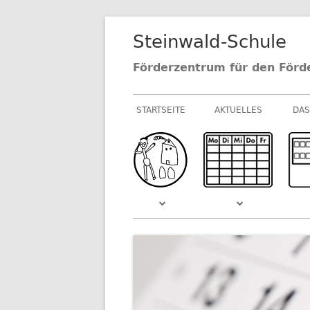
Springe
Steinwald-Schule
zum
Inhalt
Förderzentrum für den Förd
Primäres
STARTSEITE
AKTUELLES
DAS
Menü
NEUIGKEITEN AU