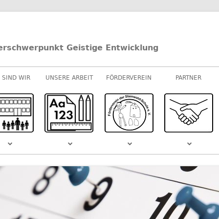
erschwerpunkt Geistige Entwicklung
 SIND WIR
UNSERE ARBEIT
FÖRDERVEREIN
PARTNER
UNTERRICHT
E-/U-STUFEN
KOOPERATIONEN
M-STUFEN
SPONSOREN
MUSIK
S DEM
SCHULVIDEO