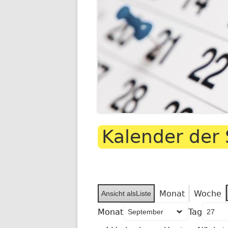
SCHULLEBE
TERMINE IM SCHU
Kalender der 
UNSER SPEISEP
Monat
Woche
Ansicht als
Liste
Monat
Tag