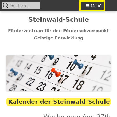
Suchen
Primäres
Menü
nach:
Menü
Springe
Steinwald-Schule
zum
Inhalt
Förderzentrum für den Förderschwerpunkt
Geistige Entwicklung
Kalender der Steinwald-Schule
Woche vom Apr. 27th