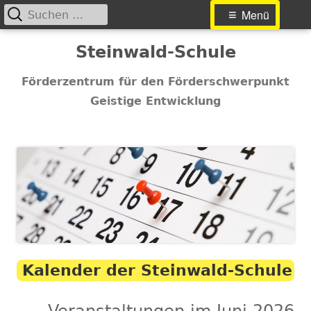
Suchen
Primäres
Menü
nach:
Menü
Springe
Steinwald-Schule
zum
Inhalt
Förderzentrum für den Förderschwerpunkt
Geistige Entwicklung
Kalender der Steinwald-Schule
Veranstaltungen im Juni 2026