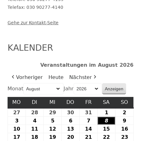
Telefax: 030 90277-4140
Gehe zur Kontakt-Seite
KALENDER
Veranstaltungen im August 2026
Vorheriger
Heute
Nächster
Monat
Jahr
MO
MONTAG
DI
DIENSTAG
MI
MITTWOCH
DO
DONNERSTAG
FR
FREITAG
SA
SAMSTAG
SO
SON
27
27.
28
28.
29
29.
30
30.
31
31.
1
1.
2
2.
Juli
Juli
Juli
Juli
Juli
August
Augu
3
3.
4
4.
5
5.
6
6.
7
7.
8
8.
9
9.
2026
2026
2026
2026
2026
2026
2026
August
August
August
August
August
August
Augu
10
10.
11
11.
12
12.
13
13.
14
14.
15
15.
16
16.
2026
2026
2026
2026
2026
2026
2026
August
August
August
August
August
August
Aug
17
17.
18
18.
19
19.
20
20.
21
21.
22
22.
23
23.