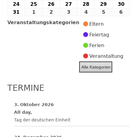
2026
2026
2026
2026
2026
2026
202
August
August
August
August
August
August
Aug
24
24.
25
25.
26
26.
27
27.
28
28.
29
29.
30
30.
2026
2026
2026
2026
2026
2026
202
August
August
August
August
August
August
Aug
31
31.
1
1.
2
2.
3
3.
4
4.
5
5.
6
6.
2026
2026
2026
2026
2026
2026
202
August
September
September
September
September
September
Sept
Veranstaltungskategorien
Eltern
2026
2026
2026
2026
2026
2026
2026
Feiertag
Ferien
Veranstaltung
Alle Kategorien
TERMINE
3. Oktober 2026
All day,
Tag der deutschen Einheit