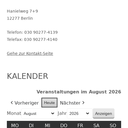
Hanielweg 7+9
12277 Berlin
Telefon: 030 90277-4139
Telefax: 030 90277-4140
Gehe zur Kontakt-Seite
KALENDER
Veranstaltungen im August 2026
Vorheriger
Heute
Nächster
Monat
Jahr
MO
MONTAG
DI
DIENSTAG
MI
MITTWOCH
DO
DONNERSTAG
FR
FREITAG
SA
SAMSTAG
SO
SON