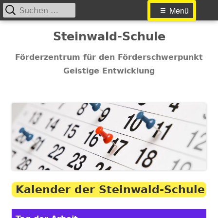
Suchen
Primäres
Menü
nach:
Menü
Springe
Steinwald-Schule
zum
Inhalt
Förderzentrum für den Förderschwerpunkt
Geistige Entwicklung
Kalender der Steinwald-Schule