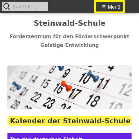
Suchen
Primäres
Menü
nach:
Menü
Springe
Steinwald-Schule
zum
Inhalt
Förderzentrum für den Förderschwerpunkt
Geistige Entwicklung
Kalender der Steinwald-Schule